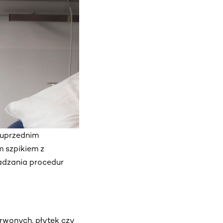
 uprzednim
m szpikiem z
adzania procedur
erwonych, płytek czy