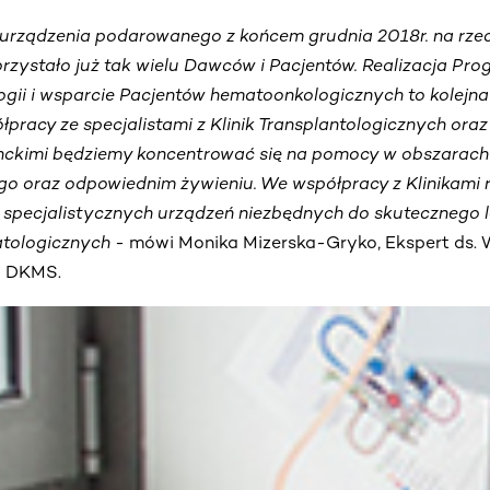
z urządzenia podarowanego z końcem grudnia 2018r. na rzec
skorzystało już tak wielu Dawców i Pacjentów. Realizacja P
logii i wsparcie Pacjentów hematoonkologicznych to kolejn
łpracy ze specjalistami z Klinik Transplantologicznych oraz
nckimi będziemy koncentrować się na pomocy w obszarach
o oraz odpowiednim żywieniu. We współpracy z Klinikami 
specjalistycznych urządzeń niezbędnych do skutecznego lec
tologicznych
- mówi Monika Mizerska-Gryko, Ekspert ds. 
i DKMS.