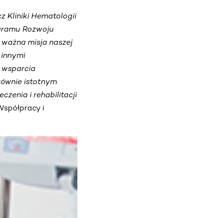
z Kliniki Hematologii
rogramu Rozwoju
a ważna misja naszej
 innymi
 wsparcia
równie istotnym
zenia i rehabilitacji
Współpracy i