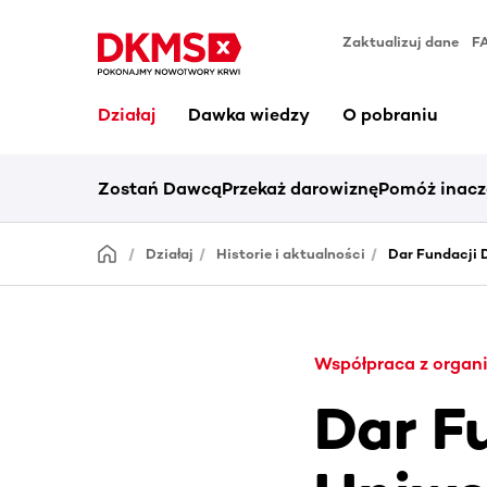
Zaktualizuj dane
F
Działaj
Dawka wiedzy
O pobraniu
Zostań Dawcą
Przekaż darowiznę
Pomóż inacz
Działaj
Historie i aktualności
Dar Fundacji 
Współpraca z organ
Dar F