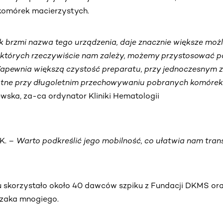
komórek macierzystych.
k brzmi nazwa tego urządzenia, daje znacznie większe moż
a których rzeczywiście nam zależy, możemy przystosować 
pewnia większą czystość preparatu, przy jednoczesnym z
istotne przy długoletnim przechowywaniu pobranych komórek
wska, za-ca ordynator Kliniki Hematologii
CK. –
Warto podkreślić jego mobilność, co ułatwia nam tran
tu skorzystało około 40 dawców szpiku z Fundacji DKMS or
czaka mnogiego.