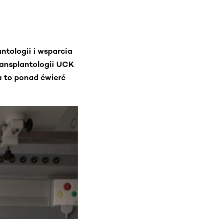
ntologii i wsparcia
ransplantologii UCK
u to ponad ćwierć