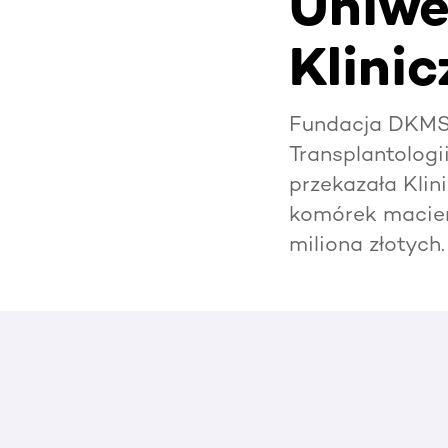
Uniwe
Klini
Fundacja DKMS,
Transplantologi
przekazała Klin
komórek macier
miliona złotych.