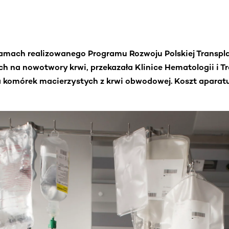
ramach realizowanego
Programu Rozwoju Polskiej Transpla
ch na nowotwory krwi, przekazała Klinice Hematologii i T
a komórek macierzystych z krwi obwodowej. Koszt aparat