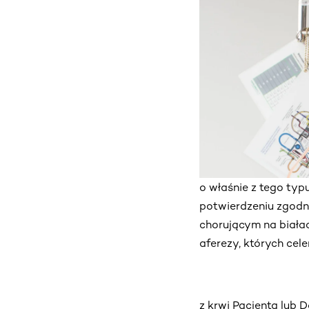
o właśnie z tego ty
potwierdzeniu zgodno
chorującym na biała
aferezy, których cel
z krwi Pacjenta lub 