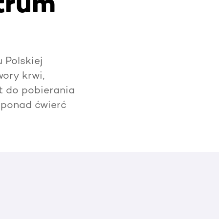
trum
Polskiej
ory krwi,
t do pobierania
 ponad ćwierć