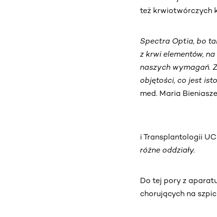
też krwiotwórczych 
Spectra Optia, bo ta
z krwi elementów, n
naszych wymagań. Za
objętości, co jest 
med. Maria Bieniasze
i Transplantologii U
różne oddziały.
Do tej pory z apara
chorujących na szpi