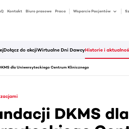
AQ
Kontakt
Biuro prasowe
Praca
Wsparcie Pacjentów
Sz
ej
Dołącz do akcji
Wirtualne Dni Dawcy
Historie i aktualnoś
DKMS dla Uniwersyteckiego Centrum Klinicznego
izacjami
undacji DKMS dla