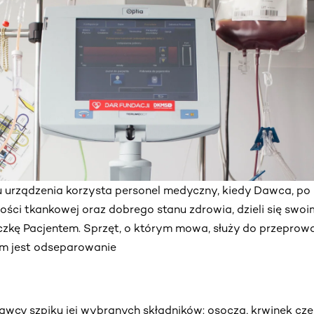
pu urządzenia korzysta personel medyczny, kiedy Dawca, po
ści tkankowej oraz dobrego stanu zdrowia, dzieli się swoi
czkę Pacjentem. Sprzęt, o którym mowa, służy do przeprow
em jest odseparowanie
Dawcy szpiku jej wybranych składników: osocza, krwinek cz