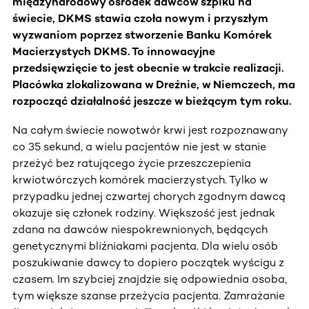
międzynarodowy ośrodek dawców szpiku na
świecie, DKMS stawia czoła nowym i przyszłym
wyzwaniom poprzez stworzenie Banku Komórek
Macierzystych DKMS. To innowacyjne
przedsięwzięcie to jest obecnie w trakcie realizacji.
Placówka zlokalizowana w Dreźnie, w Niemczech, ma
rozpocząć działalność jeszcze w bieżącym tym roku.
Na całym świecie nowotwór krwi jest rozpoznawany
co 35 sekund, a wielu pacjentów nie jest w stanie
przeżyć bez ratującego życie przeszczepienia
krwiotwórczych komórek macierzystych. Tylko w
przypadku jednej czwartej chorych zgodnym dawcą
okazuje się członek rodziny. Większość jest jednak
zdana na dawców niespokrewnionych, będących
genetycznymi bliźniakami pacjenta. Dla wielu osób
poszukiwanie dawcy to dopiero początek wyścigu z
czasem. Im szybciej znajdzie się odpowiednia osoba,
tym większe szanse przeżycia pacjenta. Zamrażanie