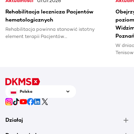
Aktualności
07.07.2026
Aktualn
Rehabilitacja lecznicza Pacjentów
Obejrz
hematologicznych
poziomi
Widzim
Rehabilitacja powinna stanowić istotny
Poznań
element terapii Pacjentów
hematoonkologicznych, wpływając na ich
W dniac
jakość życia i efektywność leczenia.
Tenisow
areną w
Enea Po
czerwca
tenis n
zrobić 
Polska
chorują
Działaj