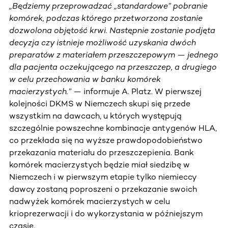
„Będziemy przeprowadzać „standardowe” pobranie
komórek, podczas którego przetworzona zostanie
dozwolona objętość krwi. Następnie zostanie podjęta
decyzja czy istnieje możliwość uzyskania dwóch
preparatów z materiałem przeszczepowym — jednego
dla pacjenta oczekującego na przeszczep, a drugiego
w celu przechowania w banku komórek
macierzystych.”
— informuje A. Platz. W pierwszej
kolejności DKMS w Niemczech skupi się przede
wszystkim na dawcach, u których występują
szczególnie powszechne kombinacje antygenów HLA,
co przekłada się na wyższe prawdopodobieństwo
przekazania materiału do przeszczepienia. Bank
komórek macierzystych będzie miał siedzibę w
Niemczech i w pierwszym etapie tylko niemieccy
dawcy zostaną poproszeni o przekazanie swoich
nadwyżek komórek macierzystych w celu
krioprezerwacji i do wykorzystania w późniejszym
czasie.