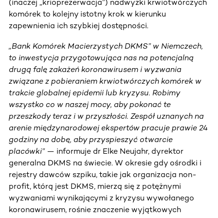
(inaczej „krioprezerwacja”) nadwyżki krwiotwórczych
komórek to kolejny istotny krok w kierunku
zapewnienia ich szybkiej dostępności.
„Bank Komórek Macierzystych DKMS” w Niemczech,
to inwestycja przygotowująca nas na potencjalną
drugą falę zakażeń koronawirusem i wyzwania
związane z pobieraniem krwiotwórczych komórek w
trakcie globalnej epidemii lub kryzysu. Robimy
wszystko co w naszej mocy, aby pokonać te
przeszkody teraz i w przyszłości. Zespół uznanych na
arenie międzynarodowej ekspertów pracuje prawie 24
godziny na dobę, aby przyspieszyć otwarcie
placówki”
— informuje dr Elke Neujahr, dyrektor
generalna DKMS na świecie. W okresie gdy ośrodki i
rejestry dawców szpiku, takie jak organizacja non-
profit, którą jest DKMS, mierzą się z potężnymi
wyzwaniami wynikającymi z kryzysu wywołanego
koronawirusem, rośnie znaczenie wyjątkowych