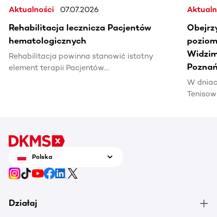
Aktualności
07.07.2026
Aktualn
Rehabilitacja lecznicza Pacjentów
Obejrz
hematologicznych
poziomi
Widzim
Rehabilitacja powinna stanowić istotny
Poznań
element terapii Pacjentów
hematoonkologicznych, wpływając na ich
W dniac
jakość życia i efektywność leczenia.
Tenisow
areną w
Enea Po
czerwca
tenis n
zrobić 
Polska
chorują
Działaj