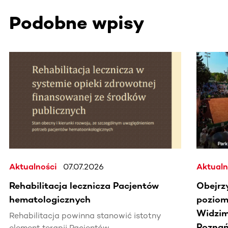
Podobne wpisy
Ta sekcja zawiera treści przewijane w poziomie. Użyj kl
Aktualności
07.07.2026
Aktualn
Rehabilitacja lecznicza Pacjentów
Obejrz
hematologicznych
poziomi
Widzim
Rehabilitacja powinna stanowić istotny
Poznań
element terapii Pacjentów