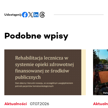
Udostępnij:
Podobne wpisy
Ta sekcja zawiera treści przewijane w poziomie. Użyj kl
Aktualności
07.07.2026
Aktualn