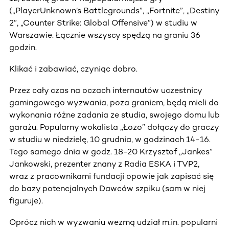
(„PlayerUnknown’s Battlegrounds”, „Fortnite”, „Destiny
2”, „Counter Strike: Global Offensive”) w studiu w
Warszawie. Łącznie wszyscy spędzą na graniu 36
godzin.
Klikać i zabawiać, czyniąc dobro.
Przez cały czas na oczach internautów uczestnicy
gamingowego wyzwania, poza graniem, będą mieli do
wykonania różne zadania ze studia, swojego domu lub
garażu. Popularny wokalista „Łozo” dołączy do graczy
w studiu w niedzielę, 10 grudnia, w godzinach 14-16.
Tego samego dnia w godz. 18-20 Krzysztof „Jankes”
Jankowski, prezenter znany z Radia ESKA i TVP2,
wraz z pracownikami fundacji opowie jak zapisać się
do bazy potencjalnych Dawców szpiku (sam w niej
figuruje).
Oprócz nich w wyzwaniu wezmą udział m.in. popularni