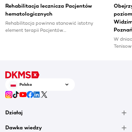
Rehabilitacja lecznicza Pacjentów
Obejrz
hematologicznych
poziomi
Widzim
Rehabilitacja powinna stanowić istotny
Poznań
element terapii Pacjentów
hematoonkologicznych, wpływając na ich
W dniac
jakość życia i efektywność leczenia.
Tenisow
areną w
Enea Po
czerwca
tenis n
zrobić 
Polska
chorują
Działaj
Dawka wiedzy