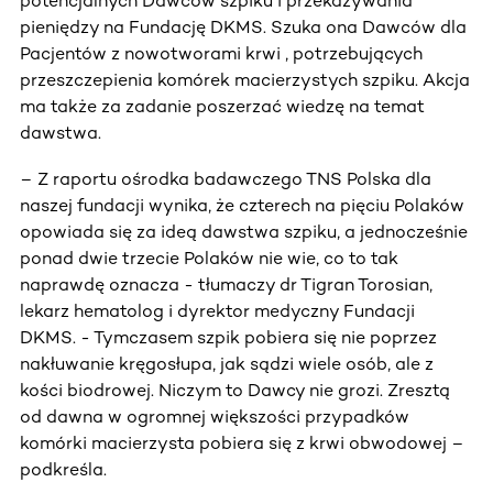
potencjalnych Dawców szpiku i przekazywania
pieniędzy na Fundację DKMS. Szuka ona Dawców dla
Pacjentów z nowotworami krwi , potrzebujących
przeszczepienia komórek macierzystych szpiku. Akcja
ma także za zadanie poszerzać wiedzę na temat
dawstwa.
– Z raportu ośrodka badawczego TNS Polska dla
naszej fundacji wynika, że czterech na pięciu Polaków
opowiada się za ideą dawstwa szpiku, a jednocześnie
ponad dwie trzecie Polaków nie wie, co to tak
naprawdę oznacza - tłumaczy dr Tigran Torosian,
lekarz hematolog i dyrektor medyczny Fundacji
DKMS. - Tymczasem szpik pobiera się nie poprzez
nakłuwanie kręgosłupa, jak sądzi wiele osób, ale z
kości biodrowej. Niczym to Dawcy nie grozi. Zresztą
od dawna w ogromnej większości przypadków
komórki macierzysta pobiera się z krwi obwodowej –
podkreśla.