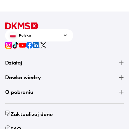
areną w
Enea Po
czerwca
tenis n
zrobić 
Polska
chorują
Działaj
Dawka wiedzy
O pobraniu
Zaktualizuj dane
FAQ