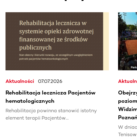
Ta sekcja zawiera treści przewijane w poziomie. Użyj kl
Aktualności
07.07.2026
Aktualn
Rehabilitacja lecznicza Pacjentów
Obejrz
hematologicznych
poziomi
Widzim
Rehabilitacja powinna stanowić istotny
Poznań
element terapii Pacjentów
hematoonkologicznych, wpływając na ich
W dniac
jakość życia i efektywność leczenia.
Tenisow