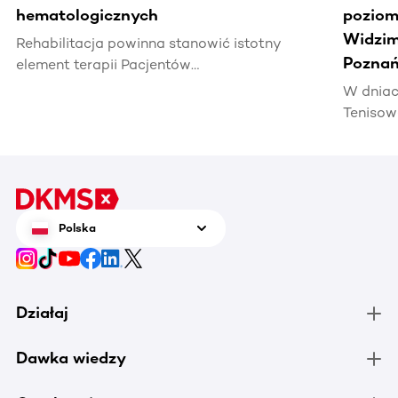
hematologicznych
poziomi
Widzim
Rehabilitacja powinna stanowić istotny
Poznań
element terapii Pacjentów
hematoonkologicznych, wpływając na ich
W dniac
jakość życia i efektywność leczenia.
Tenisow
areną w
Enea Po
czerwca
tenis n
zrobić 
Polska
chorują
Działaj
Dawka wiedzy