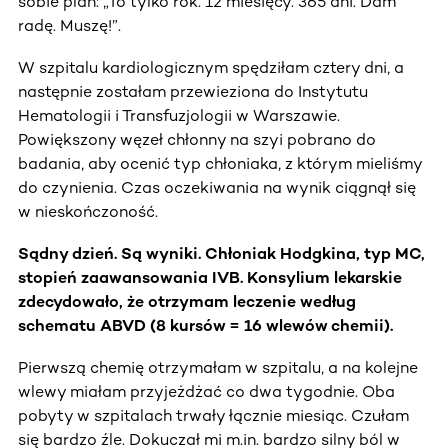
sobie plan: „To tylko rok. 12 miesięcy. 365 dni. Dam
radę. Muszę!”.
W szpitalu kardiologicznym spędziłam cztery dni, a
następnie zostałam przewieziona do Instytutu
Hematologii i Transfuzjologii w Warszawie.
Powiększony węzeł chłonny na szyi pobrano do
badania, aby ocenić typ chłoniaka, z którym mieliśmy
do czynienia. Czas oczekiwania na wynik ciągnął się
w nieskończoność.
Sądny dzień. Są wyniki. Chłoniak Hodgkina, typ MC,
stopień zaawansowania IVB. Konsylium lekarskie
zdecydowało, że otrzymam leczenie według
schematu ABVD (8 kursów = 16 wlewów chemii).
Pierwszą chemię otrzymałam w szpitalu, a na kolejne
wlewy miałam przyjeżdżać co dwa tygodnie. Oba
pobyty w szpitalach trwały łącznie miesiąc. Czułam
się bardzo źle. Dokuczał mi m.in. bardzo silny ból w