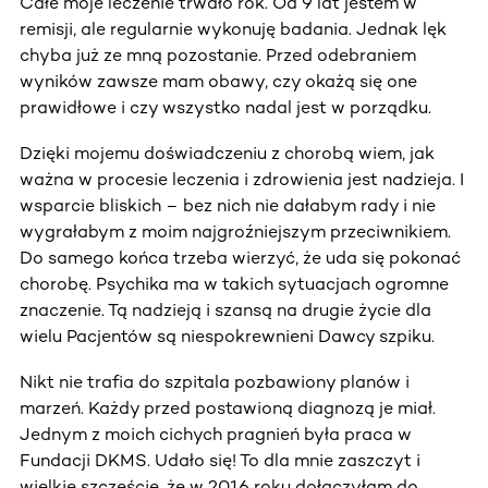
Całe moje leczenie trwało rok. Od 9 lat jestem w
remisji, ale regularnie wykonuję badania. Jednak lęk
chyba już ze mną pozostanie. Przed odebraniem
wyników zawsze mam obawy, czy okażą się one
prawidłowe i czy wszystko nadal jest w porządku.
Dzięki mojemu doświadczeniu z chorobą wiem, jak
ważna w procesie leczenia i zdrowienia jest nadzieja. I
wsparcie bliskich – bez nich nie dałabym rady i nie
wygrałabym z moim najgroźniejszym przeciwnikiem.
Do samego końca trzeba wierzyć, że uda się pokonać
chorobę. Psychika ma w takich sytuacjach ogromne
znaczenie. Tą nadzieją i szansą na drugie życie dla
wielu Pacjentów są niespokrewnieni Dawcy szpiku.
Nikt nie trafia do szpitala pozbawiony planów i
marzeń. Każdy przed postawioną diagnozą je miał.
Jednym z moich cichych pragnień była praca w
Fundacji DKMS. Udało się! To dla mnie zaszczyt i
wielkie szczęście, że w 2016 roku dołączyłam do