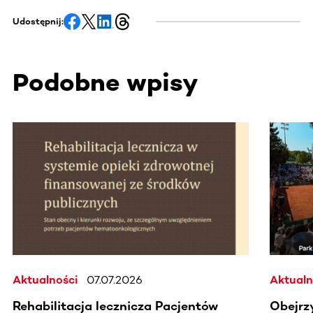
Udostępnij:
Podobne wpisy
Ta sekcja zawiera treści przewijane w poziomie. Użyj kl
Aktualności
07.07.2026
Aktualn
Rehabilitacja lecznicza Pacjentów
Obejrz