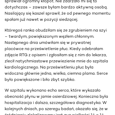
sprawiał ogromny kłopot. Nie zdarzało mi się to
dotychczas – zawsze byłam bardzo aktywną osobą.
Nasilający się kaszel sprawił, że od pewnego momentu
spałam już nawet w pozycji siedzącej.
Któregoś ranka obudziłam się ze zgrubieniem na szyi
– twardym, powiększonym węzłem chłonnym.
Następnego dnia umówiłam się w prywatnej
placówce na prześwietlenie płuc. Kiedy odebrałam
zdjęcie RTG z opisem i zgłosiłam się z nim do lekarza,
zlecił natychmiastowe przewiezienie mnie do szpitala
kardiologicznego. Na prześwietleniu płuc była
widoczna głównie jedna, wielka, ciemna plama. Serce
było powiększone i biło zbyt szybko.
W szpitalu wykonano echo serca, które wykazało
obecność płynu w jamie osierdziowej. Konieczna była
hospitalizacja i dalsza, szczegółowa diagnostyka. W
kolejnych dniach, po szeregu badań, okazało się, że w
śródpiersiu zlokalizowany jest guz wielkości 14 x 14