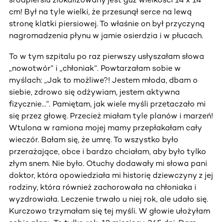
cm! Był na tyle wielki, że przesunął serce na lewą
stronę klatki piersiowej. To właśnie on był przyczyną
nagromadzenia płynu w jamie osierdzia i w płucach.
To w tym szpitalu po raz pierwszy usłyszałam słowa
„nowotwór” i „chłoniak”. Powtarzałam sobie w
myślach: „Jak to możliwe?! Jestem młoda, dbam o
siebie, zdrowo się odżywiam, jestem aktywna
fizycznie…”. Pamiętam, jak wiele myśli przetaczało mi
się przez głowę. Przecież miałam tyle planów i marzeń!
Wtulona w ramiona mojej mamy przepłakałam cały
wieczór. Bałam się, że umrę. To wszystko było
przerażające, obce i bardzo chciałam, aby było tylko
złym snem. Nie było. Otuchy dodawały mi słowa pani
doktor, która opowiedziała mi historię dziewczyny z jej
rodziny, która również zachorowała na chłoniaka i
wyzdrowiała. Leczenie trwało u niej rok, ale udało się.
Kurczowo trzymałam się tej myśli. W głowie ułożyłam