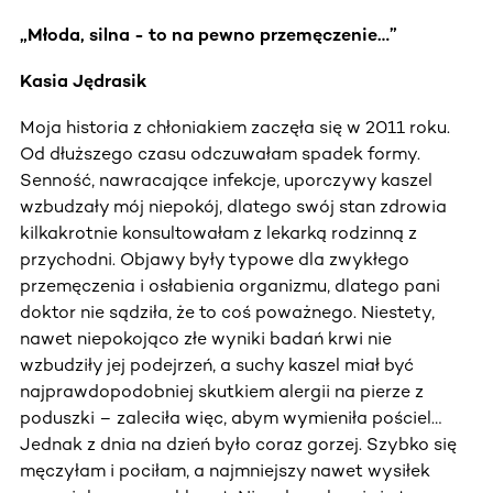
„Młoda, silna - to na pewno przemęczenie…”
Kasia Jędrasik
Moja historia z chłoniakiem zaczęła się w 2011 roku.
Od dłuższego czasu odczuwałam spadek formy.
Senność, nawracające infekcje, uporczywy kaszel
wzbudzały mój niepokój, dlatego swój stan zdrowia
kilkakrotnie konsultowałam z lekarką rodzinną z
przychodni. Objawy były typowe dla zwykłego
przemęczenia i osłabienia organizmu, dlatego pani
doktor nie sądziła, że to coś poważnego. Niestety,
nawet niepokojąco złe wyniki badań krwi nie
wzbudziły jej podejrzeń, a suchy kaszel miał być
najprawdopodobniej skutkiem alergii na pierze z
poduszki – zaleciła więc, abym wymieniła pościel…
Jednak z dnia na dzień było coraz gorzej. Szybko się
męczyłam i pociłam, a najmniejszy nawet wysiłek