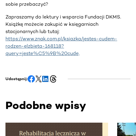
sobie przebaczyć?
Zapraszamy do lektury i wsparcia Fundacji DKMS.
Książkę możecie zakupić w księgarniach
stacjonarnych lub tutaj:
https://www.znak.com.pl/ksiazka/jestes-cudem-
rodzen-elzbieta-168118?
query=jeste%C5%9B%20cude,
Udostępnij:
Podobne wpisy
Ta sekcja zawiera treści przewijane w poziomie. Użyj kl