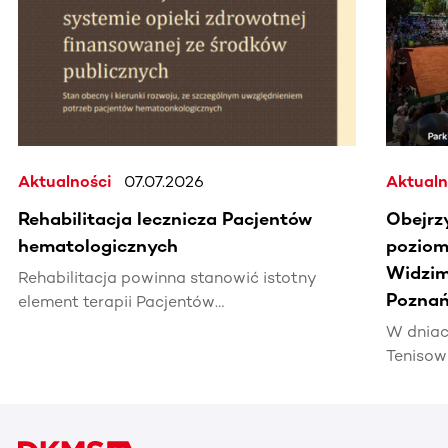
Aktualności
07.07.2026
Aktualn
Rehabilitacja lecznicza Pacjentów
Obejrz
hematologicznych
poziomi
Widzim
Rehabilitacja powinna stanowić istotny
Poznań
element terapii Pacjentów
hematoonkologicznych, wpływając na ich
W dniac
jakość życia i efektywność leczenia.
Tenisow
areną w
Enea Po
czerwca