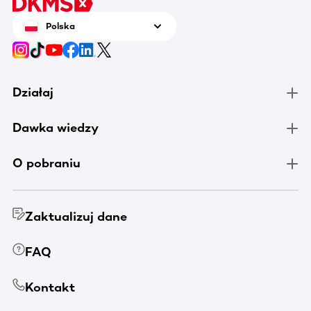
tenis n
zrobić 
Polska
chorują
Działaj
Dawka wiedzy
O pobraniu
Zaktualizuj dane
FAQ
Kontakt