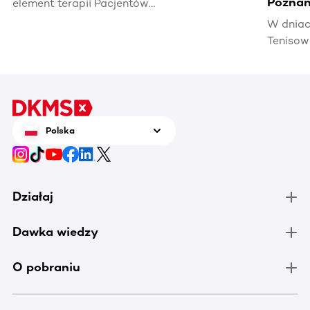
Poznań
element terapii Pacjentów
hematoonkologicznych, wpływając na ich
W dniac
jakość życia i efektywność leczenia.
Tenisow
areną w
Enea Po
czerwca
tenis n
zrobić 
Polska
chorują
Działaj
Dawka wiedzy
O pobraniu