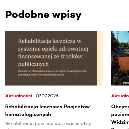
Podobne wpisy
Ta sekcja zawiera treści przewijane w poziomie. Użyj kl
Aktualności
07.07.2026
Aktualn
Rehabilitacja lecznicza Pacjentów
Obejrz
hematologicznych
poziomi
Widzim
Rehabilitacja powinna stanowić istotny