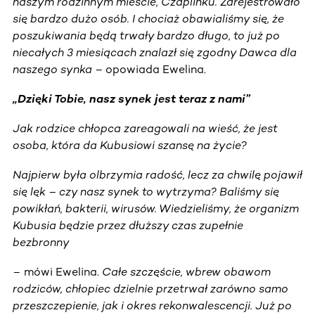
naszym rodzinnym mieście, Czaplinku. Zarejestrowało
się bardzo dużo osób. I chociaż obawialiśmy się, że
poszukiwania będą trwały bardzo długo, to już po
niecałych 3 miesiącach znalazł się zgodny Dawca dla
naszego synka –
opowiada Ewelina.
„Dzięki Tobie, nasz synek jest teraz z nami”
Jak rodzice chłopca zareagowali na wieść, że jest
osoba, która da Kubusiowi szansę na życie?
Najpierw była olbrzymia radość, lecz za chwilę pojawił
się lęk – czy nasz synek to wytrzyma? Baliśmy się
powikłań, bakterii, wirusów. Wiedzieliśmy, że organizm
Kubusia będzie przez dłuższy czas zupełnie
bezbronny
– mówi Ewelina.
Całe szczęście, wbrew obawom
rodziców, chłopiec dzielnie przetrwał zarówno samo
przeszczepienie, jak i okres rekonwalescencji. Już po