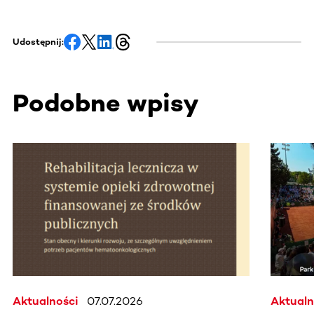
Udostępnij:
Podobne wpisy
Ta sekcja zawiera treści przewijane w poziomie. Użyj kl
Aktualności
07.07.2026
Aktualn