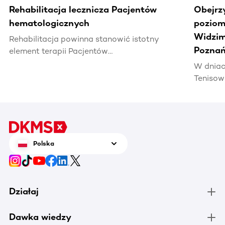
Rehabilitacja lecznicza Pacjentów
Obejrz
hematologicznych
poziomi
Widzim
Rehabilitacja powinna stanowić istotny
Poznań
element terapii Pacjentów
hematoonkologicznych, wpływając na ich
W dniac
jakość życia i efektywność leczenia.
Tenisow
areną w
Enea Po
czerwca
tenis n
zrobić 
Polska
chorują
Działaj
Dawka wiedzy