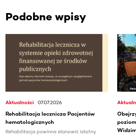
Podobne wpisy
Ta sekcja zawiera treści przewijane w poziomie. Użyj kl
Aktualności
07.07.2026
Aktualn
Rehabilitacja lecznicza Pacjentów
Obejrz
hematologicznych
poziomi
Widzim
Rehabilitacja powinna stanowić istotny