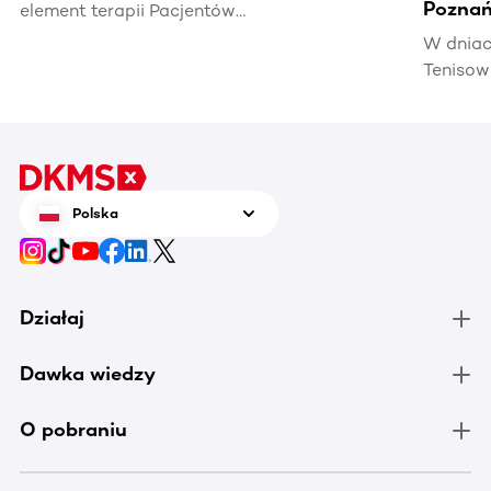
Poznań
element terapii Pacjentów
hematoonkologicznych, wpływając na ich
W dniac
jakość życia i efektywność leczenia.
Tenisow
areną w
Enea Po
czerwca
tenis n
zrobić 
Polska
chorują
Działaj
Dawka wiedzy
O pobraniu