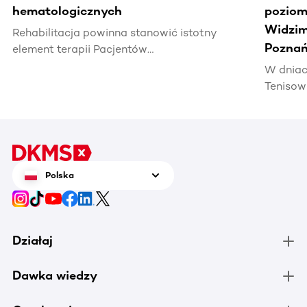
hematologicznych
poziomi
Widzim
Rehabilitacja powinna stanowić istotny
Poznań
element terapii Pacjentów
hematoonkologicznych, wpływając na ich
W dniac
jakość życia i efektywność leczenia.
Tenisow
areną w
Enea Po
czerwca
tenis n
zrobić 
Polska
chorują
Działaj
Dawka wiedzy