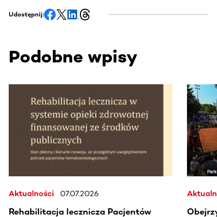
Udostępnij:
Podobne wpisy
Ta sekcja zawiera treści przewijane w poziomie. Użyj kl
Aktualności
07.07.2026
Aktualn
Rehabilitacja lecznicza Pacjentów
Obejrz