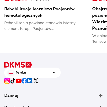
Rehabilitacja lecznicza Pacjentów
Obejrz
hematologicznych
poziomi
Widzim
Rehabilitacja powinna stanowić istotny
Poznań
element terapii Pacjentów
hematoonkologicznych, wpływając na ich
W dniac
jakość życia i efektywność leczenia.
Tenisow
areną w
Enea Po
czerwca
tenis n
zrobić 
Polska
chorują
Działaj