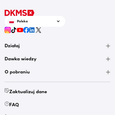
czerwca
tenis n
zrobić 
Polska
chorują
Działaj
Dawka wiedzy
O pobraniu
Zaktualizuj dane
FAQ