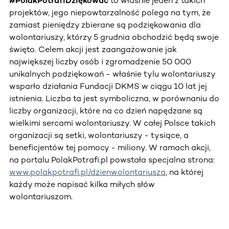
#PolakPotrafiDziękowac
to właśnie jeden z takich
projektów, jego niepowtarzalność polega na tym, że
zamiast pieniędzy zbierane są podziękowania dla
wolontariuszy, którzy 5 grudnia obchodzić będą swoje
święto. Celem akcji jest zaangażowanie jak
największej liczby osób i zgromadzenie 50 000
unikalnych podziękowań - właśnie tylu wolontariuszy
wsparło działania Fundacji DKMS w ciągu 10 lat jej
istnienia. Liczba ta jest symboliczna, w porównaniu do
liczby organizacji, które na co dzień napędzane są
wielkimi sercami wolontariuszy. W całej Polsce takich
organizacji są setki, wolontariuszy - tysiące, a
beneficjentów tej pomocy - miliony. W ramach akcji,
na portalu PolakPotrafi.pl powstała specjalna strona:
www.polakpotrafi.pl/dzienwolontariusza
, na której
każdy może napisać kilka miłych słów
wolontariuszom.