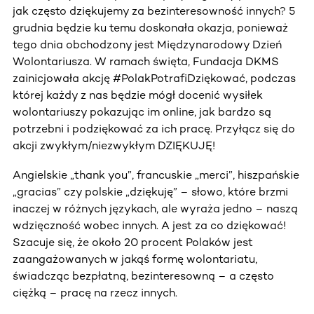
jak często dziękujemy za bezinteresowność innych? 5
grudnia będzie ku temu doskonała okazja, ponieważ
tego dnia obchodzony jest Międzynarodowy Dzień
Wolontariusza. W ramach święta, Fundacja DKMS
zainicjowała akcję #PolakPotrafiDziękować, podczas
której każdy z nas będzie mógł docenić wysiłek
wolontariuszy pokazując im online, jak bardzo są
potrzebni i podziękować za ich pracę. Przyłącz się do
akcji zwykłym/niezwykłym DZIĘKUJĘ!
Angielskie „thank you”, francuskie „merci”, hiszpańskie
„gracias” czy polskie „dziękuję” – słowo, które brzmi
inaczej w różnych językach, ale wyraża jedno – naszą
wdzięczność wobec innych. A jest za co dziękować!
Szacuje się, że około 20 procent Polaków jest
zaangażowanych w jakąś formę wolontariatu,
świadcząc bezpłatną, bezinteresowną – a często
ciężką – pracę na rzecz innych.