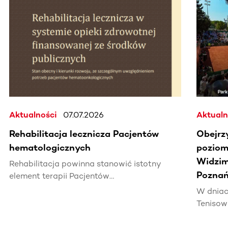
Ta sekcja zawiera treści przewijane w poziomie. Użyj kl
Aktualności
07.07.2026
Aktualn
Rehabilitacja lecznicza Pacjentów
Obejrz
hematologicznych
poziomi
Widzim
Rehabilitacja powinna stanowić istotny
Poznań
element terapii Pacjentów
hematoonkologicznych, wpływając na ich
W dniac
jakość życia i efektywność leczenia.
Tenisow
areną w
Enea Po