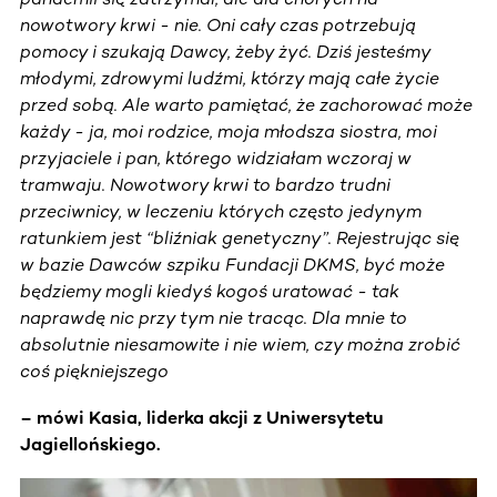
nowotwory krwi - nie. Oni cały czas potrzebują
pomocy i szukają Dawcy, żeby żyć. Dziś jesteśmy
młodymi, zdrowymi ludźmi, którzy mają całe życie
przed sobą. Ale warto pamiętać, że zachorować może
każdy - ja, moi rodzice, moja młodsza siostra, moi
przyjaciele i pan, którego widziałam wczoraj w
tramwaju. Nowotwory krwi to bardzo trudni
przeciwnicy, w leczeniu których często jedynym
ratunkiem jest “bliźniak genetyczny”. Rejestrując się
w bazie Dawców szpiku Fundacji DKMS, być może
będziemy mogli kiedyś kogoś uratować - tak
naprawdę nic przy tym nie tracąc. Dla mnie to
absolutnie niesamowite i nie wiem, czy można zrobić
coś piękniejszego
– mówi Kasia, liderka akcji z Uniwersytetu
Jagiellońskiego.