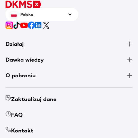
tenis n
zrobić 
Polska
chorują
Działaj
Dawka wiedzy
O pobraniu
Zaktualizuj dane
FAQ
Kontakt