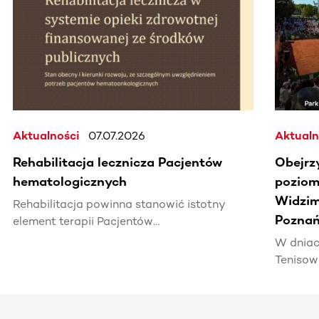
Aktualności
07.07.2026
Aktualn
Rehabilitacja lecznicza Pacjentów
Obejrz
hematologicznych
poziomi
Widzim
Rehabilitacja powinna stanowić istotny
Poznań
element terapii Pacjentów
hematoonkologicznych, wpływając na ich
W dniac
jakość życia i efektywność leczenia.
Tenisow
areną w
Enea Po
czerwca