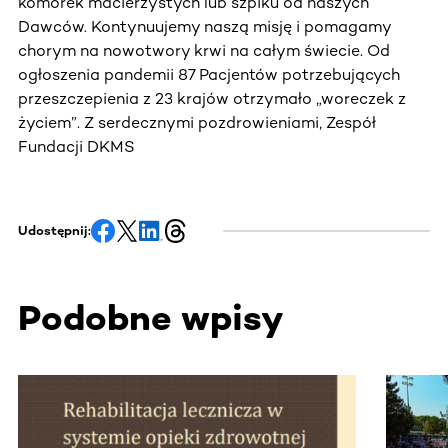
komórek macierzystych lub szpiku od naszych
Dawców. Kontynuujemy naszą misję i pomagamy
chorym na nowotwory krwi na całym świecie. Od
ogłoszenia pandemii 87 Pacjentów potrzebujących
przeszczepienia z 23 krajów otrzymało „woreczek z
życiem”. Z serdecznymi pozdrowieniami, Zespół
Fundacji DKMS
Udostępnij:
Podobne wpisy
Ta sekcja zawiera treści przewijane w poziomie. Użyj kl