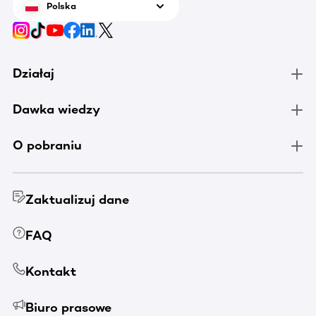
Polska
chorują
Działaj
Dawka wiedzy
O pobraniu
Zaktualizuj dane
FAQ
Kontakt
Biuro prasowe