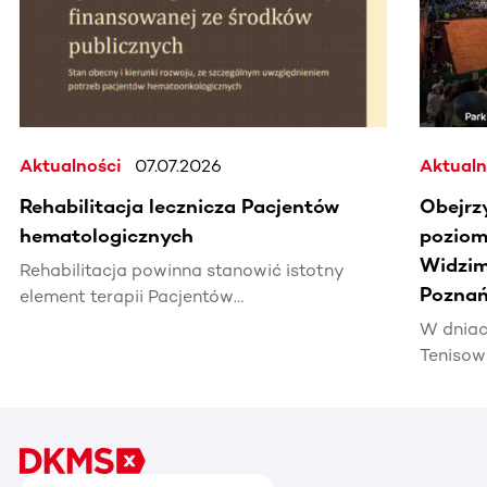
Aktualności
07.07.2026
Aktualn
Rehabilitacja lecznicza Pacjentów
Obejrz
hematologicznych
poziomi
Widzim
Rehabilitacja powinna stanowić istotny
Poznań
element terapii Pacjentów
hematoonkologicznych, wpływając na ich
W dniac
jakość życia i efektywność leczenia.
Tenisow
areną w
Enea Po
czerwca
tenis n
zrobić 