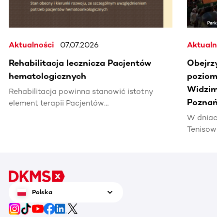
Aktualności
07.07.2026
Aktualn
Rehabilitacja lecznicza Pacjentów
Obejrz
hematologicznych
poziomi
Widzim
Rehabilitacja powinna stanowić istotny
Poznań
element terapii Pacjentów
hematoonkologicznych, wpływając na ich
W dniac
jakość życia i efektywność leczenia.
Tenisow
areną w
Enea Po
czerwca
tenis n
zrobić 
Polska
chorują