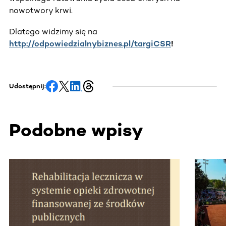
nowotwory krwi.
Dlatego widzimy się na
http://odpowiedzialnybiznes.pl/targiCSR
!
Udostępnij:
Podobne wpisy
Ta sekcja zawiera treści przewijane w poziomie. Użyj kl