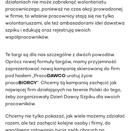
działaniach nie może zabraknąć wolontariatu
pracowniczego, ponieważ na czas akcji prowadzonej
w firmie, to właśnie pracownicy stają się nie tylko
wolontariuszami, ale też ambasadorami idei dawstwa
szpiku i edukują oraz rejestrują swoich
współpracowników.
Te targi są dla nas szczególne z dwóch powodów.
Oprócz nowej formuły targów, mamy przyjemność
zaprezentować nową kampanię skierowaną do firm
pod hasłem „Praco
DAWCO
uratuj życie
praco
BIORCY
”. Chcemy tą kampanią zachęcić jak
najwięcej firm działających na terenie Polski do tego,
żeby zorganizowały Dzień Dawcy Szpiku dla swoich
pracowników.
Chcemy nie tylko pokazać, jak wiele możemy zdziałać
razem, ale też zachęcić kolejne osoby i firmy, do
wspólnego ratowania życia osób chorych na