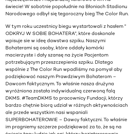
świecie! W sobotnie popołudnie na Błoniach Stadionu
Narodowego odbył się tegoroczny bieg The Color Run.
W tym roku uczestnicy biegu wystartowali z hasłem "
ODKRYJ W SOBIE BOHATERA", które doskonale
wpisuje sie w ideę dawstwa szpiku. Naszymi
Bohaterami są osoby, które oddały komórki
macierzyste i dały szansę na życie Pacjentom
potrzebującym przeszczepienia szpiku. Dlatego
wspólnie z The Color Run wpadliśmy na pomysł aby
podziękować naszym Prawdziwym Bohaterom –
Dawcom faktycznym. To właśnie nasza drużyna
wyróżniona została indywidualną czerwoną falą
DKMS. #TeamDKMS to pracownicy Fundacji, którzy
bardzo chętnie biorą udział w różnych aktywnościach
ale przede wszystkim nasi wspaniali
SUPERBOHATEROWIE – Dawcy faktyczni. To właśnie
im pragniemy szczerze podziękować za to, że są na
świecie tacy ludzie jak oni, którzy bezinteresownie