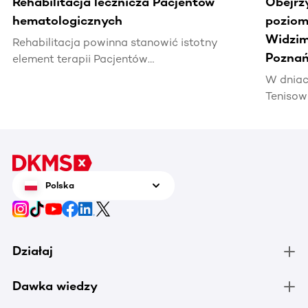
Rehabilitacja lecznicza Pacjentów
Obejrz
hematologicznych
poziomi
Widzim
Rehabilitacja powinna stanowić istotny
Poznań
element terapii Pacjentów
hematoonkologicznych, wpływając na ich
W dniac
jakość życia i efektywność leczenia.
Tenisow
areną w
Enea Po
czerwca
tenis n
zrobić 
Polska
chorują
Działaj
Dawka wiedzy