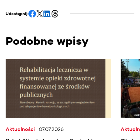
Udostępnij:
Podobne wpisy
Ta sekcja zawiera treści przewijane w poziomie. Użyj kl
Aktualności
07.07.2026
Aktualn