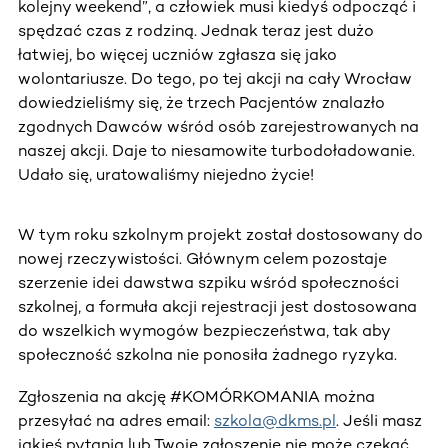
kolejny weekend”, a człowiek musi kiedyś odpocząć i
spędzać czas z rodziną. Jednak teraz jest dużo
łatwiej, bo więcej uczniów zgłasza się jako
wolontariusze. Do tego, po tej akcji na cały Wrocław
dowiedzieliśmy się, że trzech Pacjentów znalazło
zgodnych Dawców wśród osób zarejestrowanych na
naszej akcji. Daje to niesamowite turbodoładowanie.
Udało się, uratowaliśmy niejedno życie!
W tym roku szkolnym projekt został dostosowany do
nowej rzeczywistości. Głównym celem pozostaje
szerzenie idei dawstwa szpiku wśród społeczności
szkolnej, a formuła akcji rejestracji jest dostosowana
do wszelkich wymogów bezpieczeństwa, tak aby
społeczność szkolna nie ponosiła żadnego ryzyka.
Zgłoszenia na akcję #KOMÓRKOMANIA można
przesyłać na adres email:
szkola@dkms.pl
. Jeśli masz
jakieś pytania lub Twoje zgłoszenie nie może czekać,