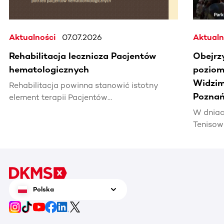
Aktualności
07.07.2026
Aktualn
Rehabilitacja lecznicza Pacjentów
Obejrz
hematologicznych
poziomi
Widzim
Rehabilitacja powinna stanowić istotny
Poznań
element terapii Pacjentów
hematoonkologicznych, wpływając na ich
W dniac
jakość życia i efektywność leczenia.
Tenisow
areną w
Enea Po
czerwca
tenis n
zrobić 
Polska
chorują