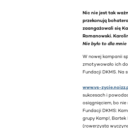
Nic nie jest tak wa
przekonują bohatero
zaangażowali się Kam
Romanowski. Karoli
Nie było to dla mnie
W nowej kampanii spo
zmotywowało ich do 
Fundacji DKMS. Na st
www.vs-zycie.noizz.
sukcesach i powodac
osiągnięciem, bo nie
Fundacji DKMS: Kamil
grupy Kamp!, Bartek 
(rowerzysta wyczynow