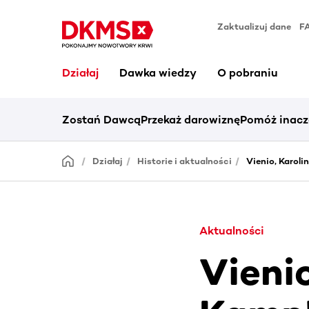
Zaktualizuj dane
F
Działaj
Dawka wiedzy
O pobraniu
Zostań Dawcą
Przekaż darowiznę
Pomóż inacz
Działaj
Historie i aktualności
Vienio, Karoli
Aktualności
Vieni