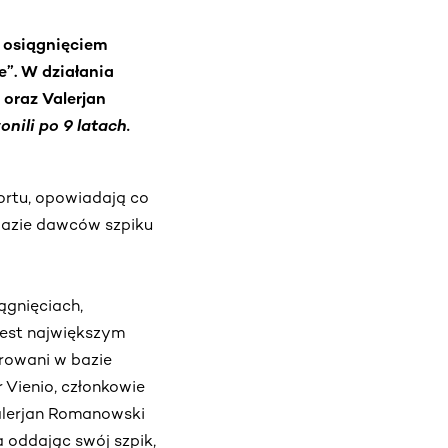
m osiągnięciem
”. W działania
 oraz Valerjan
nili po 9 latach.
portu, opowiadają co
bazie dawców szpiku
gnięciach,
jest największym
strowani w bazie
 Vienio, członkowie
Valerjan Romanowski
 oddając swój szpik,