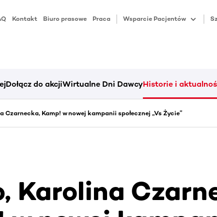
AQ
Kontakt
Biuro prasowe
Praca
Wsparcie Pacjentów
Sz
ej
Dołącz do akcji
Wirtualne Dni Dawcy
Historie i aktualnoś
na Czarnecka, Kamp! w nowej kampanii społecznej „Vs Życie”
o, Karolina Czarn