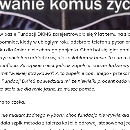
w bazie Fundacji DKMS zarejestrowała się 9 lat temu na z
pomnieć, kiedy w ubiegłym roku odebrała telefon z pytani
u dla śmiertelnie chorego pacjenta. Choć boi się igieł, pobie
dyś chciałam oddać krew, ale zasłabłam w busie. To samo 
flonu. Ze szpikiem jest jednak zupełnie inaczej, ludzie w
mit "wielkiej strzykawki". A to zupełnie coś innego-
przekon
Fundacji DKMS powiedziała mi, że niewielki procent osób 
to stało się dla mnie jasne, że muszę pomóc.
na to czeka.
nie miałam żadnego wyboru, choć fundacja nie wywierała
dała szpik metodą z talerza kości biodrowej, stosowaną j