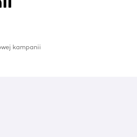
ii
owej kampanii