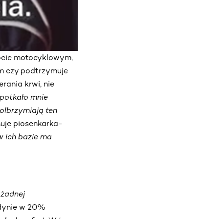
locie motocyklowym,
em czy podtrzymuje
rania krwi, nie
spotkało mnie
yolbrzymiają ten
uje piosenkarka
-
w ich bazie ma
 żadnej
edynie w 20%