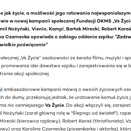
żne jak życie, a możliwość jego ratowania najwspanialszy
wie w nowej kampanii społecznej Fundacji DKMS „Vs Życie
il Nożyński, Vienio, Kamp!, Bartek Mirecki, Robert Karaś
na Czarnecka opowiada o zabiegu oddania szpiku:
"Zadzwo
 wielkie poświęcenie"
łecznej „Vs Życie” osobowości ze świata filmu, muzyki i s
promowania idei dawstwa szpiku i zarejestrowania się w 
ronie akcji społecznej
pl
ambasadorowie kampanii mówią o swoich życiowych osią
h do dumy, przekonują jednak, że uratowanie komuś życia 
 ma nic cenniejszego
Vs Życie
. Do akcji włączyli się, zareje
 Nożyński (zarał główną rolę w "Ślepnąc od świateł"), raper
Mirecki (kierowca rajdowy), Robert Karaś (thriatlonista), 
y) oraz Karolina Czarnecka (piosenkarka i aktorka), która