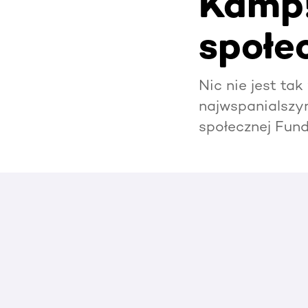
Kamp!
społec
Nic nie jest ta
najwspanialszy
społecznej Fund