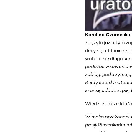
Karolina Czarnecka
zdążyła już o tym za
decyzję oddaniu szpik
wahała się długo:
kie
podczas wkuwania wen
zabieg, podtrzymują 
Kiedy koordynatorka 
szansę oddać szpik, 
Wiedziałam, że ktoś 
W moim przekonaniu 
presji.
Piosenkarka od