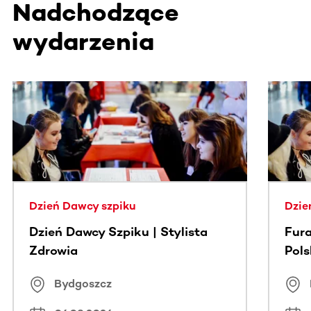
Nadchodzące
wydarzenia
Ta sekcja zawiera treści przewijane w poziomie. Użyj kl
Dzień Dawcy szpiku
Dzie
Dzień Dawcy Szpiku | Stylista
Fura
Zdrowia
Pol
Bydgoszcz