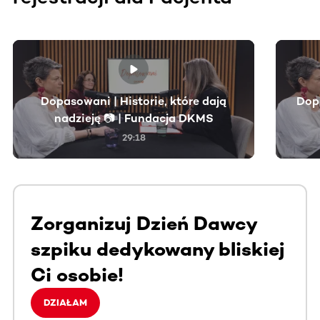
Ta sekcja zawiera treści przewijane w poziomie. Użyj kl
Dopasowani | Historie, które dają
Dop
nadzieję 📷 | Fundacja DKMS
29:18
Zorganizuj Dzień Dawcy
szpiku dedykowany bliskiej
Ci osobie!
DZIAŁAM