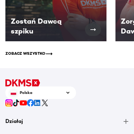
Zostań Dawcą
Zor
szpiku
Daw
ZOBACZ WSZYSTKO
Polska
Działaj