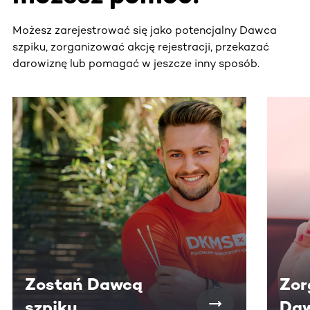
Możesz zarejestrować się jako potencjalny Dawca
szpiku, zorganizować akcję rejestracji, przekazać
darowiznę lub pomagać w jeszcze inny sposób.
Ta sekcja zawiera treści przewijane w poziomie. Użyj kl
Zostań Dawcą
Zor
szpiku
Daw