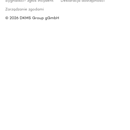
Sygnaliści- zgłoś incydent
Deklaracja dostępności
Zarządzanie zgodami
©
2026
DKMS Group gGmbH