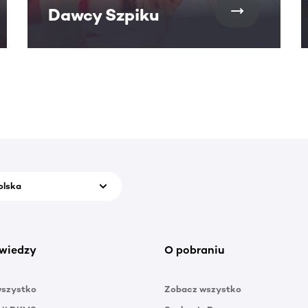
Dawcy Szpiku
olska
wiedzy
O pobraniu
wszystko
Zobacz wszystko