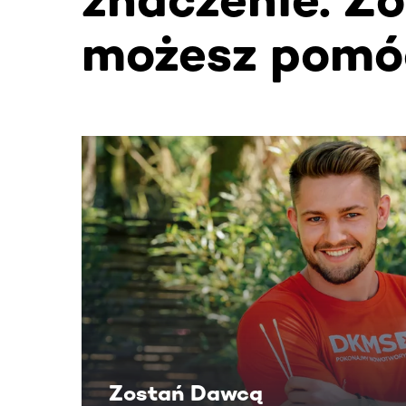
możesz pomó
Ta sekcja zawiera treści przewijane w poziomie
Zostań Dawcą