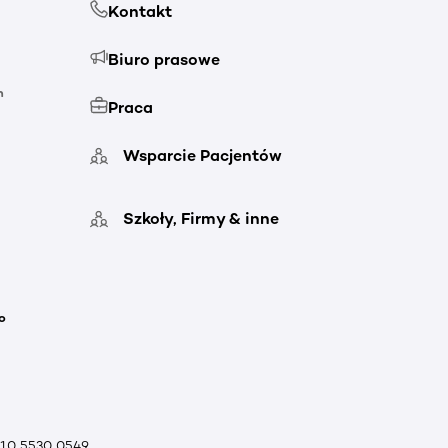
Kontakt
Biuro prasowe
h
Praca
Wsparcie Pacjentów
Szkoły, Firmy & inne
o
010 5530 0549