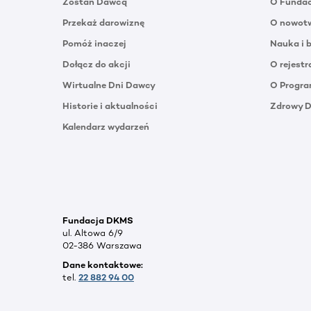
Zostań Dawcą
O Funda
Przekaż darowiznę
O nowotw
Pomóż inaczej
Nauka i 
Dołącz do akcji
O rejestr
Wirtualne Dni Dawcy
O Progra
Historie i aktualności
Zdrowy 
Kalendarz wydarzeń
Fundacja DKMS
ul. Altowa 6/9
02-386 Warszawa
Dane kontaktowe:
tel.
22 882 94 00