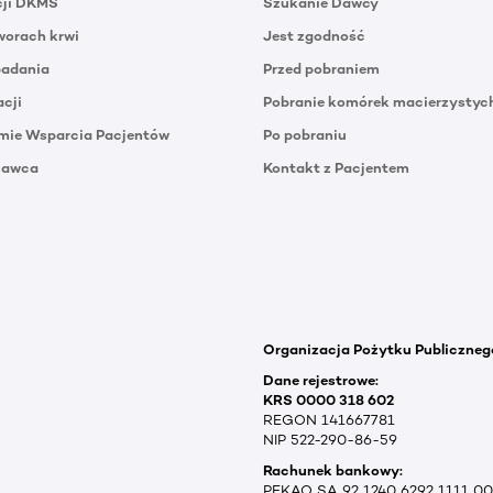
cji DKMS
Szukanie Dawcy
orach krwi
Jest zgodność
badania
Przed pobraniem
acji
Pobranie komórek macierzystyc
mie Wsparcia Pacjentów
Po pobraniu
Dawca
Kontakt z Pacjentem
Organizacja Pożytku Publiczneg
Dane rejestrowe:
KRS 0000 318 602
REGON 141667781
NIP 522-290-86-59
Rachunek bankowy:
PEKAO SA 92 1240 6292 1111 0