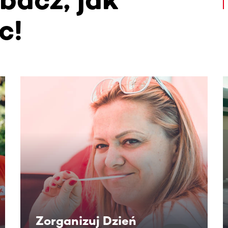
c!
. Użyj klawisza Tab lub przesuń palcem, aby zobaczyć więce
Zorganizuj Dzień