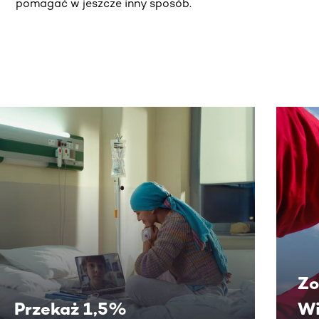
pomagać w jeszcze inny sposób.
j.
Zo
Przekaż 1,5%
Wi