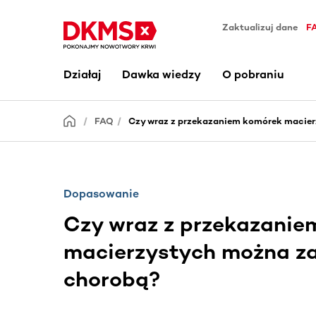
Zaktualizuj dane
F
Działaj
Dawka wiedzy
O pobraniu
FAQ
Czy wraz z przekazaniem komórek macier
Dopasowanie
Czy wraz z przekazanie
macierzystych można za
chorobą?