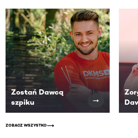
Ta sekcja zawiera treści przewijane w poziomie. Użyj kl
Zostań Dawcą
Zor
szpiku
Daw
ZOBACZ WSZYSTKO