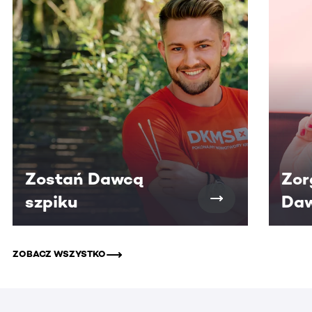
Zostań Dawcą
Zor
szpiku
Daw
ZOBACZ WSZYSTKO