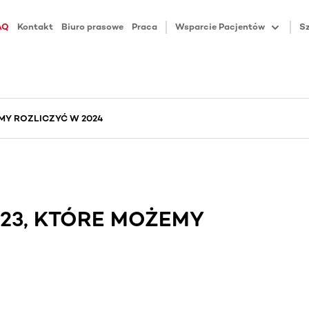
AQ
Kontakt
Biuro prasowe
Praca
Wsparcie Pacjentów
Sz
MY ROZLICZYĆ W 2024
23, KTÓRE MOŻEMY