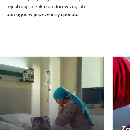
rejestracji, przekazać darowiznę lub
pomagać w jeszcze inny sposób.
j.
Zo