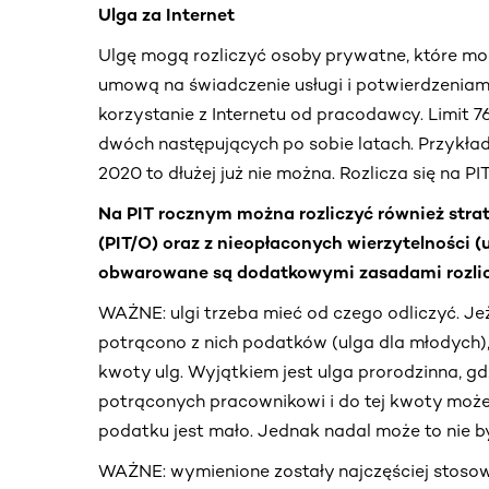
Ulga za Internet
Ulgę mogą rozliczyć osoby prywatne, które mo
umową na świadczenie usługi i potwierdzeniami
korzystanie z Internetu od pracodawcy. Limit 76
dwóch następujących po sobie latach. Przykład: 
2020 to dłużej już nie można. Rozlicza się na PIT
Na PIT rocznym można rozliczyć również straty
(PIT/O) oraz z nieopłaconych wierzytelności (u
obwarowane są dodatkowymi zasadami rozlic
WAŻNE: ulgi trzeba mieć od czego odliczyć. Jeż
potrącono z nich podatków (ulga dla młodych), 
kwoty ulg. Wyjątkiem jest ulga prorodzinna, g
potrąconych pracownikowi i do tej kwoty może 
podatku jest mało. Jednak nadal może to nie być
WAŻNE: wymienione zostały najczęściej stosowa