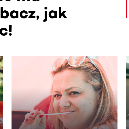
bacz, jak
c!
. Użyj klawisza Tab lub przesuń palcem, aby zobaczyć więce