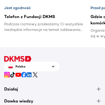
Jest zgodność
Przed p
Telefon z Fundacji DKMS
Gdzie o
komórk
Podczas rozmowy przekażemy Ci wszystkie
niezbędne informacje na temat oddawania
Organiz
komórek macierzystych krwi.
się w w
pobrani
miało mi
zamiesz
gdzie s
miejsc w
Polska
Działaj
Dawka wiedzy