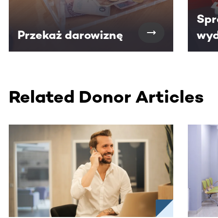
Spr
Przekaż darowiznę
wyd
Related Donor Articles
Ta sekcja zawiera treści przewijane w poziomie. Użyj kl