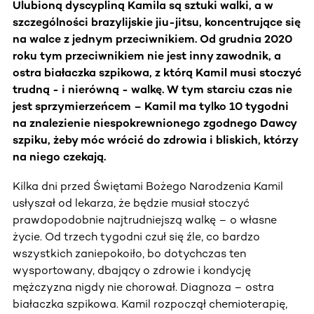
Ulubioną dyscypliną Kamila są sztuki walki, a w
szczególności brazylijskie jiu-jitsu, koncentrujące się
na walce z jednym przeciwnikiem. Od grudnia 2020
roku tym przeciwnikiem nie jest inny zawodnik, a
ostra białaczka szpikowa, z którą Kamil musi stoczyć
trudną - i nierówną - walkę. W tym starciu czas nie
jest sprzymierzeńcem – Kamil ma tylko 10 tygodni
na znalezienie niespokrewnionego zgodnego Dawcy
szpiku, żeby móc wrócić do zdrowia i bliskich, którzy
na niego czekają.
Kilka dni przed Świętami Bożego Narodzenia Kamil
usłyszał od lekarza, że będzie musiał stoczyć
prawdopodobnie najtrudniejszą walkę – o własne
życie. Od trzech tygodni czuł się źle, co bardzo
wszystkich zaniepokoiło, bo dotychczas ten
wysportowany, dbający o zdrowie i kondycję
mężczyzna nigdy nie chorował. Diagnoza – ostra
białaczka szpikowa. Kamil rozpoczął chemioterapię,