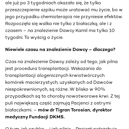
ale już po 3 tygodniach okazało się, że tylko
przeszczepienie szpiku może uratować mu życie, bo w
jego przypadku chemioterapia nie przyniesie efektów.
Rozpoczęła się walka nie tylko z białaczką, ale i z
czasem – na znalezienie Dawcy Kamil ma tylko 10
tygodni. To wyścig o życie.
Niewiele czasu na znalezienie Dawcy – dlaczego?
Czas na znalezienie Dawcy zależy od tego, jak pilna
jest procedura transplantacji. Wskazania do
transplantacji alogenicznych krwiotwórczych
komórek macierzystych, uzyskanych od Dawców
niespokrewnionych, są różne. W blisko w 90%
przypadkach są to choroby nowotworowe krwi. Z tej
puli największą część zajmują Pacjenci z ostrymi
białaczkami. –
mów dr Tigran Torosian, dyrektor
medyczny Fundacji DKMS.
O tym, jak szybko - i jak pilnie - Pacjent potrzebuje