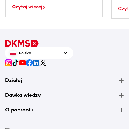
Pols
Czytaj więcej
Czyt
PRF
Polska
Działaj
Dawka wiedzy
O pobraniu