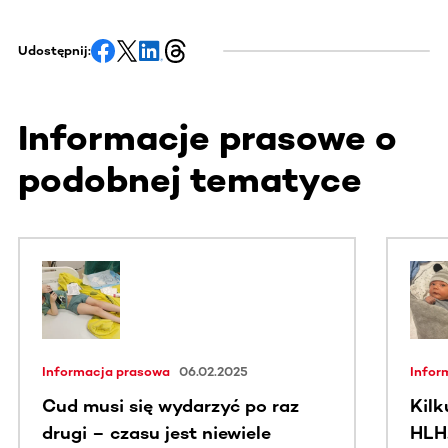
Udostępnij:
Informacje prasowe o
podobnej tematyce
Ta sekcja zawiera treści przewijane w poziomie. Użyj kl
Informacja prasowa
06.02.2025
Infor
Cud musi się wydarzyć po raz
Kilk
drugi – czasu jest niewiele
HLH