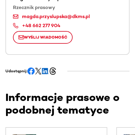
Rzecznik prasowy
magda.przyslupska@dkms.pl
+48 662 277 904
WYŚLIJ WIADOMOŚĆ
Udostępnij:
Informacje prasowe o
podobnej tematyce
Ta sekcja zawiera treści przewijane w poziomie. Użyj kl