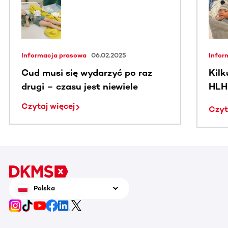
Informacja prasowa
06.02.2025
Infor
Cud musi się wydarzyć po raz
Kilk
drugi – czasu jest niewiele
HLH
Pols
Czytaj więcej
Czyt
PRF
Polska