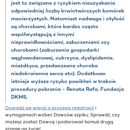
jest to związane z ryzykiem nieuzyskania
odpowiedniej liczby krwiotwórczych komórek
macierzystych. Natomiast nadwaga i otyłość
są chorobami, które bardzo często
współwystępują z innymi
nieprawidłowościami, zaburzeniami czy
chorobami (zaburzenia gospodarki
węglowodanowej, cukrzyca, dyslipidemie,
miażdżyca, przedwczesna choroba
niedokrwienna serca etc). Dodatkowo
istnieje wyższe ryzyko powikłań w trakcie
procedury pobrania - Renata Rafa, Fundacja
DKMS.
Dowiedz się więcej o procesie rejestracji
i
wymaganiach wobec Dawców szpiku. Sprawdź, czy
możesz zostać Dawcą i podarować komuś drugą
szansę na życie!