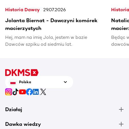
Historia Dawcy
29.07.2026
Histori
Jolanta Biernat - Dawczyni komórek
Natali
macierzystych
macier
Hej, mam na imię Jola, jestem w bazie
Będąc w
Dawców szpiku od siedmiu lat.
dawców 
kiedyś 
informac
pomocy
Polska
Działaj
Dawka wiedzy