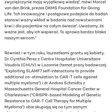
zwyciężczynie mają wyjątkową wiedzę", mówi Marcel
van den Brink, prezes DKMS Foundation for Giving
Life. "Ich innowacyjne i postępowe podejście do badań
stanowi ważny wkład w badania nad nowotworami
krwi i dla pacjentów na całym świecie". Uważamy, że
ważne jest, aby ich wspierać. To sprawa bardzo bliska
naszym sercom."
Również i w tym roku, laureatkami grantu są kobiety.
Dr Cynthia Perez z Centre Hospitalier Universitaire
Vaudois (CHUV) w Lozannie (temat pracy badawczej:
"Exploiting SLAMF7 self-interactions to provide
additional co-stimulation to CAR-T cells against
multiple myeloma") i dr Andrea Schmidts z
Massachusetts General Hospital Cancer Center w
Charlestown ("CRISPR-based Modeling of Genetic
Resistance to CAR-T Cell Therapy for Multiple
Myeloma") obie skupiają się na tym samym