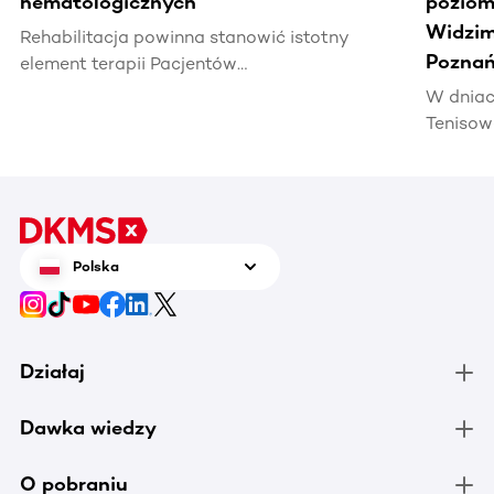
hematologicznych
poziomi
Widzim
Rehabilitacja powinna stanowić istotny
Poznań
element terapii Pacjentów
hematoonkologicznych, wpływając na ich
W dniac
jakość życia i efektywność leczenia.
Tenisow
areną w
Enea Po
czerwca
tenis n
zrobić 
Polska
chorują
Działaj
Dawka wiedzy
O pobraniu