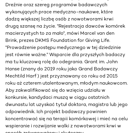
Dreźnie oraz szereg programów badawczych
wykonujących prace medyczno-naukowe, które
dadzą większej liczbę osób z nowotworami krwi
drugą szansę na życie. "Rejestracja dawców komórek
macierzystych to za mało", mówi Marcel van den
Brink, prezes DKMS Foundation for Giving Life.
"Prowadzenie postępu medycznego w tej dziedzinie
jest równie ważne." Wsparcie dla przyszłych badaczy
ma tu kluczową rolę do odegrania. Grant im. John
Hanse (znany do 2019 roku jako Grand Badawczy
Mechtild Harf ) jest przyznawany co roku od 2015
roku aż czterem utalentowanym, młodym naukowcom.
Aby zakwalifikować się do wzięcia udziału w
konkursie, kandydaci muszą w ciągu ostatnich
dwunastu lat uzyskać tytuł doktora, magistra lub jego
odpowiednik. Ich projekt badawczy powinien
koncentrować się na terapii komórkowej i mieć na celu
wspieranie i rozwijanie walki z nowotworami krwi w
sposób zrównoważony i skuteczny.