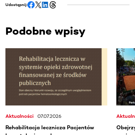
Udostępnij:
Podobne wpisy
Ta sekcja zawiera treści przewijane w poziomie. Użyj kl
Aktualności
07.07.2026
Aktualn
Rehabilitacja lecznicza Pacjentów
Obejrz