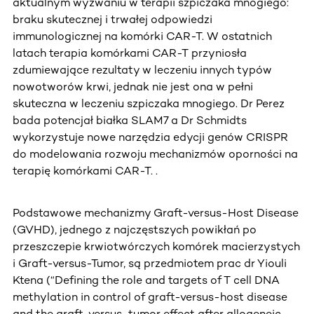
aktualnym wyzwaniu w terapii szpiczaka mnogiego:
braku skutecznej i trwałej odpowiedzi
immunologicznej na komórki CAR-T. W ostatnich
latach terapia komórkami CAR-T przyniosła
zdumiewające rezultaty w leczeniu innych typów
nowotworów krwi, jednak nie jest ona w pełni
skuteczna w leczeniu szpiczaka mnogiego. Dr Perez
bada potencjał białka SLAM7 a Dr Schmidts
wykorzystuje nowe narzędzia edycji genów CRISPR
do modelowania rozwoju mechanizmów oporności na
terapię komórkami CAR-T. .
Podstawowe mechanizmy Graft-versus-Host Disease
(GVHD), jednego z najczęstszych powikłań po
przeszczepie krwiotwórczych komórek macierzystych
i Graft-versus-Tumor, są przedmiotem prac dr Yiouli
Ktena (“Defining the role and targets of T cell DNA
methylation in control of graft-versus-host disease
and the graft-versus-tumor effect after allogeneic