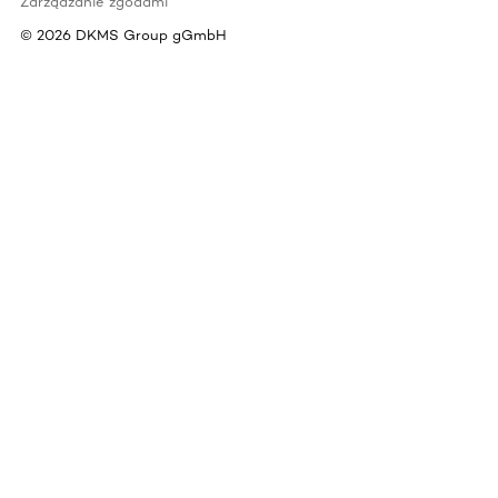
Zarządzanie zgodami
©
2026
DKMS Group gGmbH