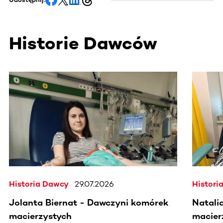
Historie Dawców
Ta sekcja zawiera treści przewijane w poziomie. Użyj kl
Historia Dawcy
29.07.2026
Histori
Jolanta Biernat - Dawczyni komórek
Natali
macierzystych
macier