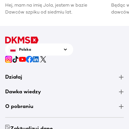
Hej, mam na imię Jola, jestem w bazie
Będąc w
Dawców szpiku od siedmiu lat.
dawców 
kiedyś 
informac
pomocy
Polska
Działaj
Dawka wiedzy
O pobraniu
Zaktualizuj dane