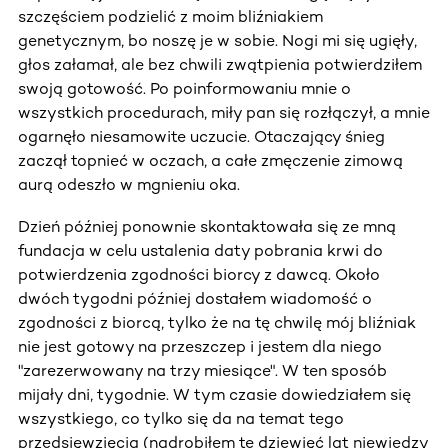
szczęściem podzielić z moim bliźniakiem
genetycznym, bo noszę je w sobie. Nogi mi się ugięły,
głos załamał, ale bez chwili zwątpienia potwierdziłem
swoją gotowość. Po poinformowaniu mnie o
wszystkich procedurach, miły pan się rozłączył, a mnie
ogarnęło niesamowite uczucie. Otaczający śnieg
zaczął topnieć w oczach, a całe zmęczenie zimową
aurą odeszło w mgnieniu oka.
Dzień później ponownie skontaktowała się ze mną
fundacja w celu ustalenia daty pobrania krwi do
potwierdzenia zgodności biorcy z dawcą. Około
dwóch tygodni później dostałem wiadomość o
zgodności z biorcą, tylko że na tę chwilę mój bliźniak
nie jest gotowy na przeszczep i jestem dla niego
"zarezerwowany na trzy miesiące". W ten sposób
mijały dni, tygodnie. W tym czasie dowiedziałem się
wszystkiego, co tylko się da na temat tego
przedsięwzięcia (nadrobiłem te dziewięć lat niewiedzy