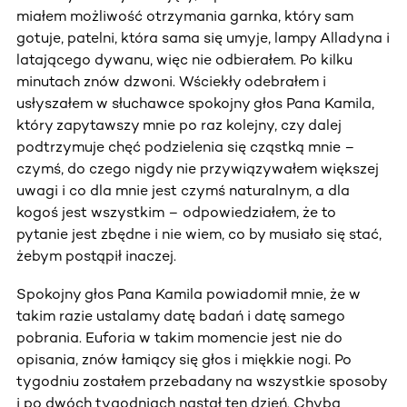
miałem możliwość otrzymania garnka, który sam
gotuje, patelni, która sama się umyje, lampy Alladyna i
latającego dywanu, więc nie odbierałem. Po kilku
minutach znów dzwoni. Wściekły odebrałem i
usłyszałem w słuchawce spokojny głos Pana Kamila,
który zapytawszy mnie po raz kolejny, czy dalej
podtrzymuje chęć podzielenia się cząstką mnie –
czymś, do czego nigdy nie przywiązywałem większej
uwagi i co dla mnie jest czymś naturalnym, a dla
kogoś jest wszystkim – odpowiedziałem, że to
pytanie jest zbędne i nie wiem, co by musiało się stać,
żebym postąpił inaczej.
Spokojny głos Pana Kamila powiadomił mnie, że w
takim razie ustalamy datę badań i datę samego
pobrania. Euforia w takim momencie jest nie do
opisania, znów łamiący się głos i miękkie nogi. Po
tygodniu zostałem przebadany na wszystkie sposoby
i po dwóch tygodniach nastał ten dzień. Chyba