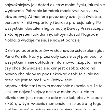
najważniejszy jak dotąd dzień w moim życiu, jak mi się
wydawało. Pobranie komórek macierzystych z krwi
obwodowej. Atmosfera przez cały czas jest świetna,
personel kliniki wspaniały i bardzo profesjonalny. Po
wszystkim dostałem legitymację Dawcy Przeszczepu,
z której jestem tak dumny, jakbym dostał Nagrodę
Nobla, a wydaje mi się, że nawet bardziej.
Dzień po pobraniu znów w słuchawce usłyszałem głos
Pana Kamila, który przez cały czas służył pomocą i o
wszystkim mnie dokładnie informował. Zapytał mnie,
czy chcę dowiedzieć się, kim jest osoba, która na
pewno chciałaby mi podziękować osobiście, ale na
razie nie jest to możliwe. Oczywiście –
odpowiedziałem i w tym momencie okazało się, że to
jest ten najważniejszy dzień w moim życiu. Moim
bliźniakiem jest młodsza ode mnie kobieta z Hiszpanii,
z którą w tym właśnie momencie – nie potrafię tego
wytłumaczyć – połączyła mnie niesamowita więź.