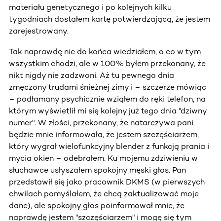
materiału genetycznego i po kolejnych kilku
tygodniach dostałem kartę potwierdzającą, że jestem
zarejestrowany.
Tak naprawdę nie do końca wiedziałem, o co w tym
wszystkim chodzi, ale w 100% byłem przekonany, że
nikt nigdy nie zadzwoni. Aż tu pewnego dnia
zmęczony trudami śnieżnej zimy i – szczerze mówiąc
– podłamany psychicznie wziąłem do ręki telefon, na
którym wyświetlił mi się kolejny już tego dnia "dziwny
numer". W złości, przekonany, że natarczywa pani
będzie mnie informowała, że jestem szczęściarzem,
który wygrał wielofunkcyjny blender z funkcją prania i
mycia okien – odebrałem. Ku mojemu zdziwieniu w
słuchawce usłyszałem spokojny męski głos. Pan
przedstawił się jako pracownik DKMS (w pierwszych
chwilach pomyślałem, że chcą zaktualizować moje
dane), ale spokojny głos poinformował mnie, że
naprawdę jestem "szczęściarzem" i mogę się tym