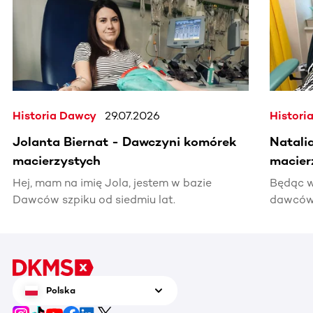
Historia Dawcy
29.07.2026
Histori
Jolanta Biernat - Dawczyni komórek
Natali
macierzystych
macier
Hej, mam na imię Jola, jestem w bazie
Będąc w
Dawców szpiku od siedmiu lat.
dawców 
kiedyś 
informac
pomocy
Polska