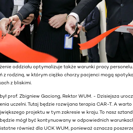
żenie oddziału optymalizuje także warunki pracy personel
ań z rodziną, w którym ciężko chorzy pacjenci mogą spotyka
ch z bliskimi.
ył prof. Zbigniew Gaciong, Rektor WUM. - Dzisiejsza urocz
nia uczelni. Tutaj będzie rozwijana terapia CAR-T. A warto
większego projektu w tym zakresie w kraju. To nasz sztand
że będzie mógł być kontynuowany w odpowiednich warunka
o istotne również dla UCK WUM, ponieważ oznacza poszerze