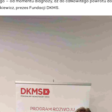
go – od momentu diagnozy, aż do całkowitego powrotu do
ewicz, prezes Fundacji DKMS.