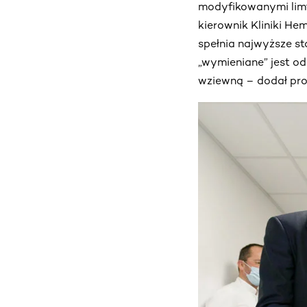
modyfikowanymi limf
kierownik Kliniki He
spełnia najwyższe st
„wymieniane” jest od
wziewną – dodał pro