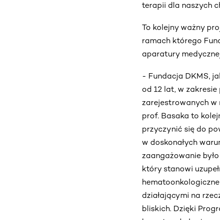
terapii dla naszych c
To kolejny ważny pro
ramach którego Fund
aparatury medycznej
- Fundacja DKMS, ja
od 12 lat, w zakres
zarejestrowanych w 
prof. Basaka to kolej
przyczynić się do po
w doskonałych warun
zaangażowanie było 
który stanowi uzupe
hematoonkologiczne 
działającymi na rzec
bliskich. Dzięki Pr