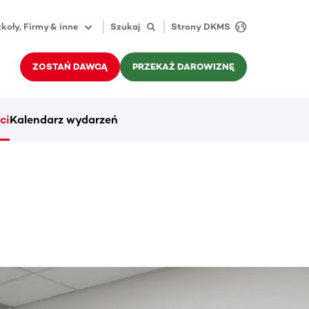
koły, Firmy & inne
Szukaj
Strony DKMS
ZOSTAŃ DAWCĄ
PRZEKAŻ DAROWIZNĘ
ci
Kalendarz wydarzeń