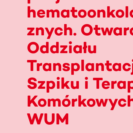
hematoonkol
znych. Otwar
Oddziału
Transplantacj
Szpiku i Terap
Komórkowych
WUM