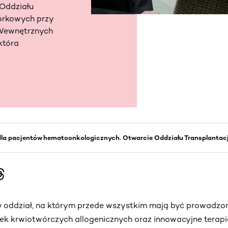
 Oddziału
mórkowych przy
b Wewnętrznych
która
la pacjentów hematoonkologicznych. Otwarcie Oddziału Transplantac
y oddział, na którym przede wszystkim mają być prowadzon
rek krwiotwórczych allogenicznych oraz innowacyjne terapi