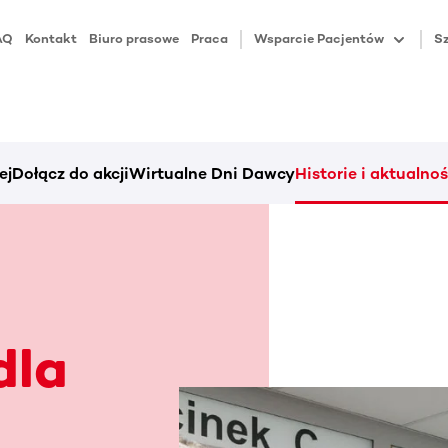
AQ
Kontakt
Biuro prasowe
Praca
Wsparcie Pacjentów
Sz
ej
Dołącz do akcji
Wirtualne Dni Dawcy
Historie i aktualnoś
dla