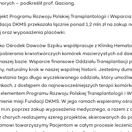
horych – podkreślił prof. Gaciong.
jekt Programu Rozwoju Polskiej Transplantologii i Wsparcia
acja DKMS przekazała łącznie ponad 1,2 mln zł na zakup 
 oraz wyposażenia placówki.
ko Ośrodek Dawców Szpiku współpracuje z Kliniką Hemat
ie pobierania krwiotwórczych komórek macierzystych od d
naszej bazie. Wsparcie finansowe Oddziału Transplantacji
ny, naturalny krok w naszej wspólnej historii. Jesteśmy dum
wstania tego długo wyczekiwanego oddziału, który umożliw
kach, z dostępem do najnowocześniejszych terapii komór
elementem Programu Rozwoju Polskiej Transplantologii i W
łnienie misji Fundacji DKMS. W jego ramach wspieramy ośr
m.in. poprzez zakup wyposażenia medycznego, a razem z 
z chorych realizujemy szereg projektów, skierowanych do pa
ogramowi towarzyszymy Pacjentom w całym procesie leczeni