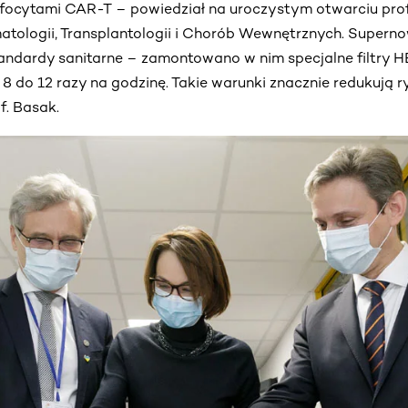
ocytami CAR-T – powiedział na uroczystym otwarciu prof
matologii, Transplantologii i Chorób Wewnętrznych. Supern
andardy sanitarne – zamontowano w nim specjalne filtry H
 8 do 12 razy na godzinę. Takie warunki znacznie redukują
f. Basak.