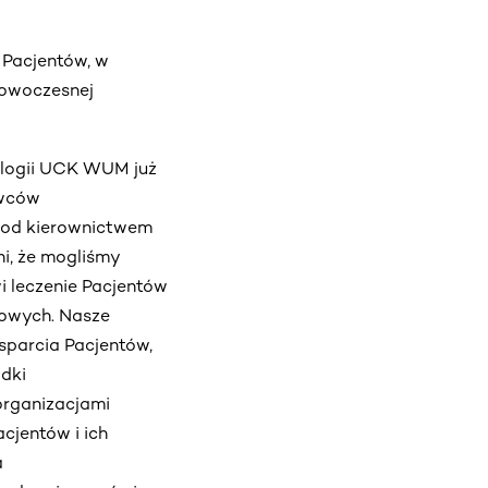
 Pacjentów, w
nowoczesnej
ologii UCK WUM już
awców
 pod kierownictwem
ni, że mogliśmy
i leczenie Pacjentów
kowych. Nasze
sparcia Pacjentów,
odki
organizacjami
cjentów i ich
a