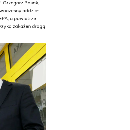
. Grzegorz Basak,
owoczesny oddział
EPA, a powietrze
 ryzyko zakażeń drogą