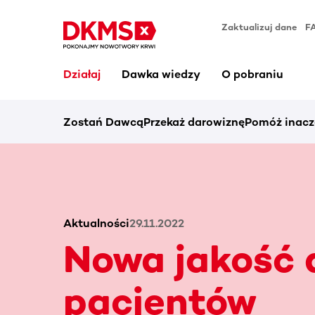
Zaktualizuj dane
F
Działaj
Dawka wiedzy
O pobraniu
Zostań Dawcą
Przekaż darowiznę
Pomóż inacz
Aktualności
29.11.2022
Nowa jakość 
pacjentów