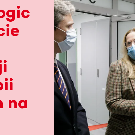
ogic
cie
i
ii
 na