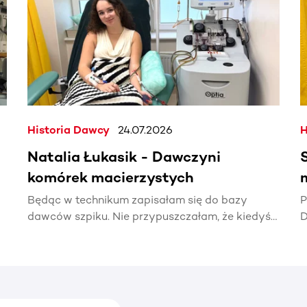
Historia Dawcy
24.07.2026
H
Natalia Łukasik - Dawczyni
komórek macierzystych
Będąc w technikum zapisałam się do bazy
P
dawców szpiku. Nie przypuszczałam, że kiedyś
D
naprawdę zadzwoni telefon z informacją, że
t
ktoś potrzebuje mojej pomocy.
p