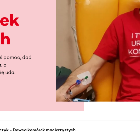
ek
ch
ś pomóc, dać
, a
ię uda.
czyk - Dawca komórek macierzystych