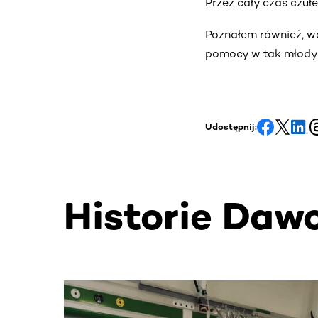
Przez cały czas czuł
Poznałem również, w
pomocy w tak młody
Udostępnij:
Historie Daw
Ta sekcja zawiera treści przewijane w poziomie