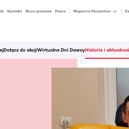
AQ
Kontakt
Biuro prasowe
Praca
Wsparcie Pacjentów
Sz
ej
Dołącz do akcji
Wirtualne Dni Dawcy
Historie i aktualnoś