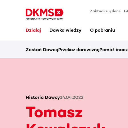
Zaktualizuj dane
F
Działaj
Dawka wiedzy
O pobraniu
Zostań Dawcą
Przekaż darowiznę
Pomóż inacz
Historia Dawcy
14.04.2022
Tomasz