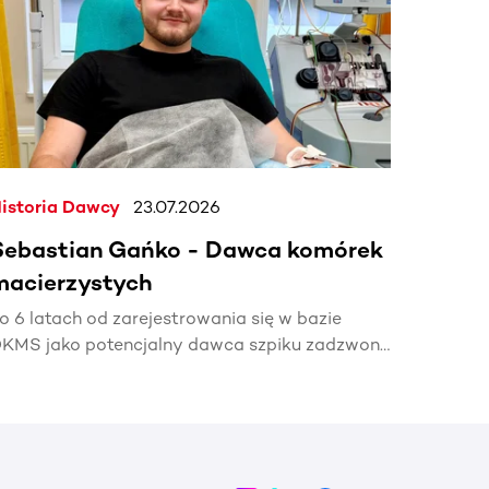
istoria Dawcy
23.07.2026
Sebastian Gańko - Dawca komórek
macierzystych
o 6 latach od zarejestrowania się w bazie
KMS jako potencjalny dawca szpiku zadzwonił
elefon z informacją, że mój bliźniak genetyczny
otrzebuje mojej pomocy🧬.