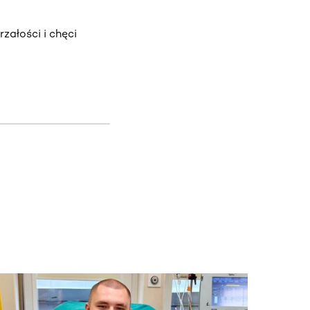
ałości i chęci
j.