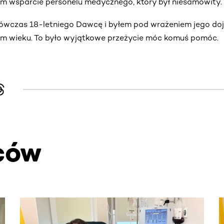
em wsparcie personelu medycznego, który był niesamowity.
ówczas 18-letniego Dawcę i byłem pod wrażeniem jego dojrz
m wieku. To było wyjątkowe przeżycie móc komuś pomóc.
ców
. Użyj klawisza Tab lub przesuń palcem, aby zobaczyć więce