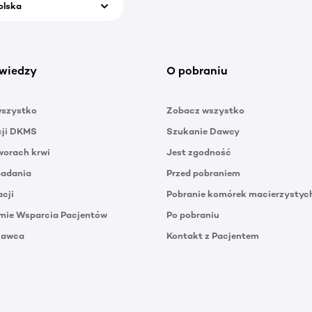
olska
wiedzy
O pobraniu
wszystko
Zobacz wszystko
cji DKMS
Szukanie Dawcy
orach krwi
Jest zgodność
badania
Przed pobraniem
acji
Pobranie komórek macierzystyc
mie Wsparcia Pacjentów
Po pobraniu
Dawca
Kontakt z Pacjentem