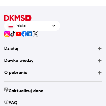
kiedyś 
informac
pomocy
Polska
Działaj
Dawka wiedzy
O pobraniu
Zaktualizuj dane
FAQ