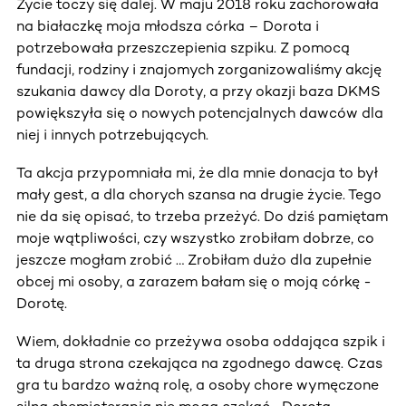
Życie toczy się dalej. W maju 2018 roku zachorowała
na białaczkę moja młodsza córka – Dorota i
potrzebowała przeszczepienia szpiku. Z pomocą
fundacji, rodziny i znajomych zorganizowaliśmy akcję
szukania dawcy dla Doroty, a przy okazji baza DKMS
powiększyła się o nowych potencjalnych dawców dla
niej i innych potrzebujących.
Ta akcja przypomniała mi, że dla mnie donacja to był
mały gest, a dla chorych szansa na drugie życie. Tego
nie da się opisać, to trzeba przeżyć. Do dziś pamiętam
moje wątpliwości, czy wszystko zrobiłam dobrze, co
jeszcze mogłam zrobić … Zrobiłam dużo dla zupełnie
obcej mi osoby, a zarazem bałam się o moją córkę -
Dorotę.
Wiem, dokładnie co przeżywa osoba oddająca szpik i
ta druga strona czekająca na zgodnego dawcę. Czas
gra tu bardzo ważną rolę, a osoby chore wymęczone