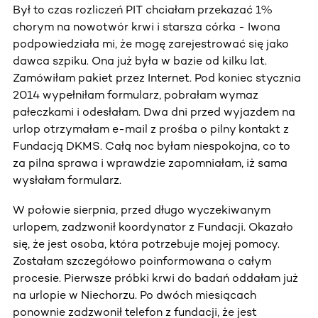
Był to czas rozliczeń PIT chciałam przekazać 1%
chorym na nowotwór krwi i starsza córka - Iwona
podpowiedziała mi, że mogę zarejestrować się jako
dawca szpiku. Ona już była w bazie od kilku lat.
Zamówiłam pakiet przez Internet. Pod koniec stycznia
2014 wypełniłam formularz, pobrałam wymaz
pałeczkami i odesłałam. Dwa dni przed wyjazdem na
urlop otrzymałam e-mail z prośba o pilny kontakt z
Fundacją DKMS. Całą noc byłam niespokojna, co to
za pilna sprawa i wprawdzie zapomniałam, iż sama
wysłałam formularz.
W połowie sierpnia, przed długo wyczekiwanym
urlopem, zadzwonił koordynator z Fundacji. Okazało
się, że jest osoba, która potrzebuje mojej pomocy.
Zostałam szczegółowo poinformowana o całym
procesie. Pierwsze próbki krwi do badań oddałam już
na urlopie w Niechorzu. Po dwóch miesiącach
ponownie zadzwonił telefon z fundacji, że jest