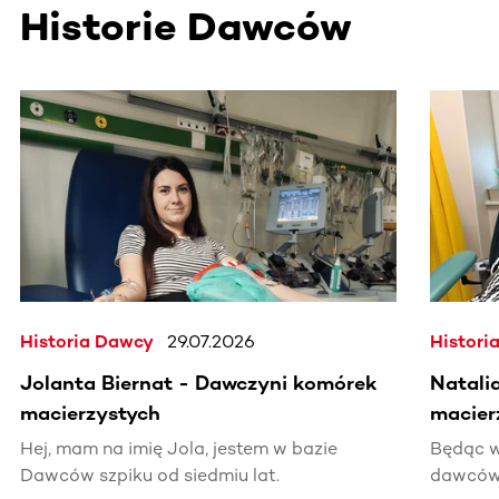
Historie Dawców
Ta sekcja zawiera treści przewijane w poziomie. Użyj kl
Historia Dawcy
29.07.2026
Histori
Jolanta Biernat - Dawczyni komórek
Natali
macierzystych
macier
Hej, mam na imię Jola, jestem w bazie
Będąc w
Dawców szpiku od siedmiu lat.
dawców 