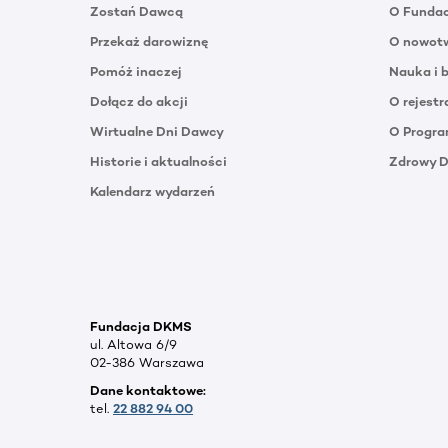
Zostań Dawcą
O Funda
Przekaż darowiznę
O nowotw
Pomóż inaczej
Nauka i 
Dołącz do akcji
O rejestr
Wirtualne Dni Dawcy
O Progra
Historie i aktualności
Zdrowy 
Kalendarz wydarzeń
Fundacja DKMS
ul. Altowa 6/9
02-386 Warszawa
Dane kontaktowe:
tel.
22 882 94 00