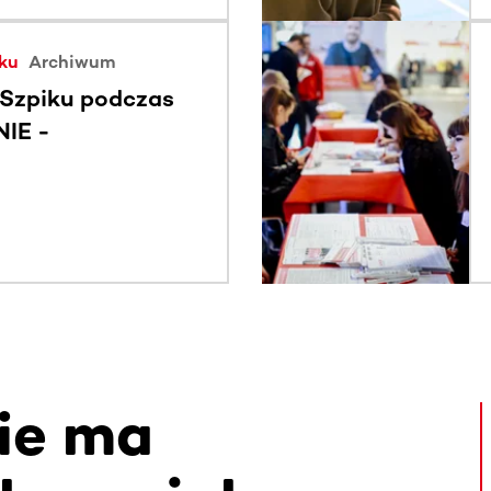
ku
Archiwum
Szpiku podczas
NIE -
 dzieci" |
ie ma