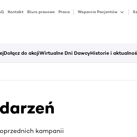
AQ
Kontakt
Biuro prasowe
Praca
Wsparcie Pacjentów
Sz
ej
Dołącz do akcji
Wirtualne Dni Dawcy
Historie i aktualnoś
darzeń
 poprzednich kampanii