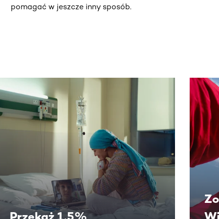
pomagać w jeszcze inny sposób.
j.
Zo
Przekaż 1,5%
Wi