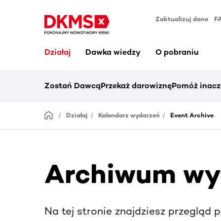
Zaktualizuj dane
F
Działaj
Dawka wiedzy
O pobraniu
Zostań Dawcą
Przekaż darowiznę
Pomóż inacz
Działaj
Kalendarz wydarzeń
Event Archive
Archiwum wy
Na tej stronie znajdziesz przegląd