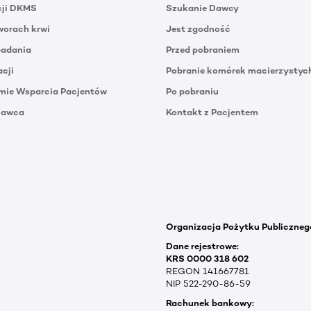
cji DKMS
Szukanie Dawcy
orach krwi
Jest zgodność
badania
Przed pobraniem
acji
Pobranie komórek macierzystyc
mie Wsparcia Pacjentów
Po pobraniu
Dawca
Kontakt z Pacjentem
Organizacja Pożytku Publiczneg
Dane rejestrowe:
KRS 0000 318 602
REGON 141667781
NIP 522-290-86-59
Rachunek bankowy: