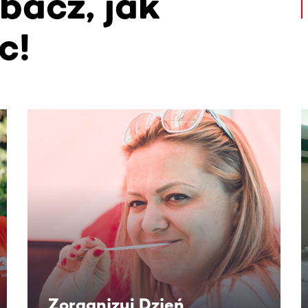
bacz, jak
c!
. Użyj klawisza Tab lub przesuń palcem, aby zobaczyć więce
Zorganizuj Dzień