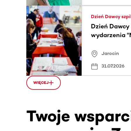
Dzień Dawcy szpi
Dzień Dawcy 
wydarzenia "
nowotworom u
Jarocin 2026
Jarocin
31.07.2026
WIĘCEJ
Twoje wsparc