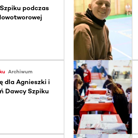
Szpiku podczas
 Nowotworowej
ku
Archiwum
ę dla Agnieszki i
ień Dawcy Szpiku
ycznego lata w
ch 2026