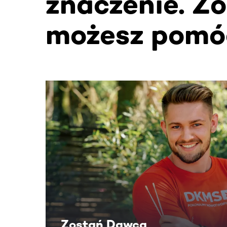
znaczenie. Zo
możesz pomó
Ta sekcja zawiera treści przewijane w poziomie
Zostań Dawcą