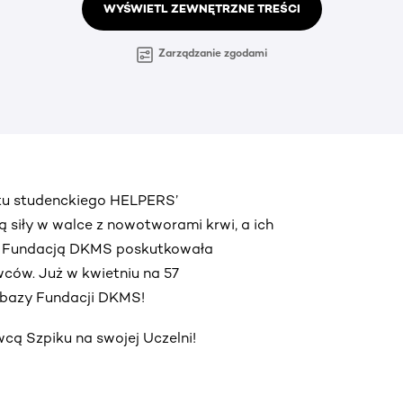
WYŚWIETL ZEWNĘTRZNE TREŚCI
Zarządzanie zgodami
ktu studenckiego HELPERS’
ą siły w walce z nowotworami krwi, a ich
z Fundacją DKMS poskutkowała
ców. Już w kwietniu na 57
o bazy Fundacji DKMS!
ą Szpiku na swojej Uczelni!