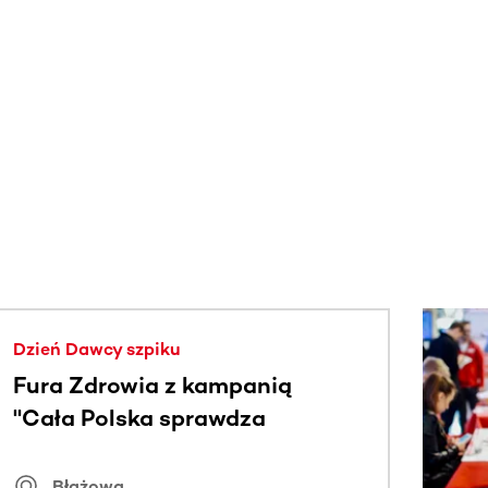
j.
Dzień Dawcy szpiku
Fura Zdrowia z kampanią
"Cała Polska sprawdza
znamiona
Błażowa