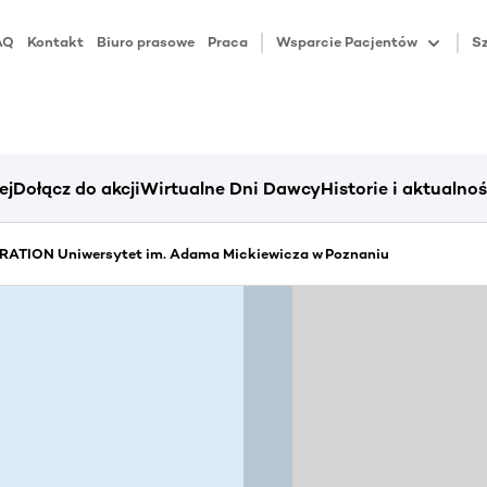
AQ
Kontakt
Biuro prasowe
Praca
Wsparcie Pacjentów
Sz
ej
Dołącz do akcji
Wirtualne Dni Dawcy
Historie i aktualnoś
ATION Uniwersytet im. Adama Mickiewicza w Poznaniu