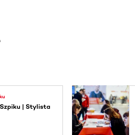
e
. Użyj klawisza Tab lub przesuń palcem, aby zobaczyć więce
ku
zpiku | Stylista