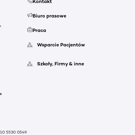
Kontakt
Biuro prasowe
h
Praca
Wsparcie Pacjentów
Szkoły, Firmy & inne
o
010 5530 0549