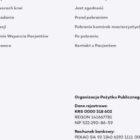
orach krwi
Jest zgodność
badania
Przed pobraniem
acji
Pobranie komórek macierzystyc
mie Wsparcia Pacjentów
Po pobraniu
Dawca
Kontakt z Pacjentem
Organizacja Pożytku Publiczneg
Dane rejestrowe:
KRS 0000 318 602
REGON 141667781
NIP 522-290-86-59
Rachunek bankowy:
PEKAO SA 92 1240 6292 1111 0