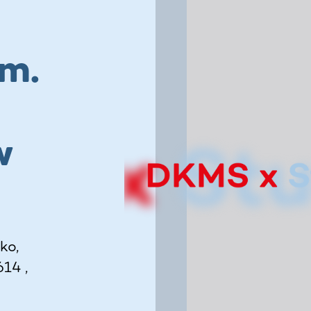
N
im.
w
ko,
14 ,