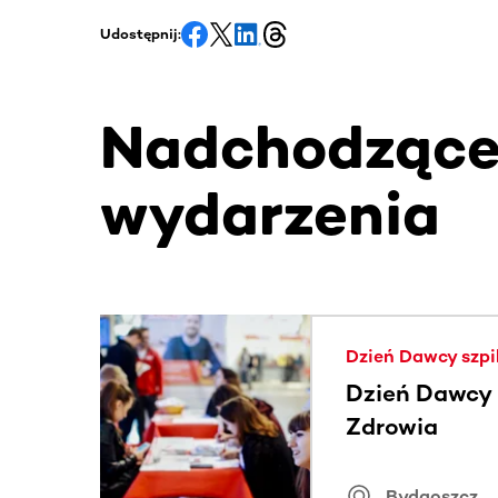
Udostępnij:
Nadchodząc
wydarzenia
Ta sekcja zawiera treści przewijane w poziomie
Dzień Dawcy szpi
Dzień Dawcy S
Zdrowia
Bydgoszcz