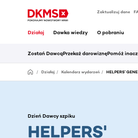
Zaktualizuj dane
F
Działaj
Dawka wiedzy
O pobraniu
Zostań Dawcą
Przekaż darowiznę
Pomóż inacz
Działaj
Kalendarz wydarzeń
HELPERS' GENER
Dzień Dawcy szpiku
HELPERS'