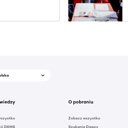
olska
wiedzy
O pobraniu
wszystko
Zobacz wszystko
cji DKMS
Szukanie Dawcy