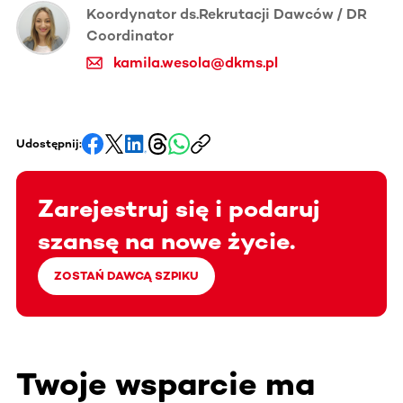
Koordynator ds.Rekrutacji Dawców / DR
Coordinator
kamila.wesola@dkms.pl
Udostępnij:
Zarejestruj się i podaruj
szansę na nowe życie.
ZOSTAŃ DAWCĄ SZPIKU
Twoje wsparcie ma