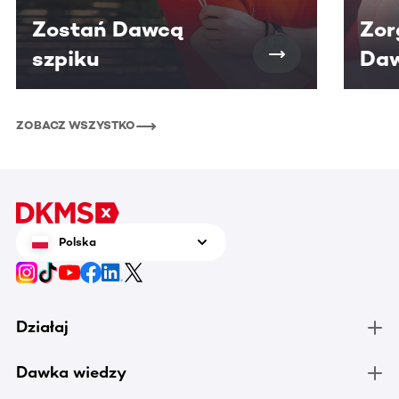
Zostań Dawcą
Zor
szpiku
Daw
ZOBACZ WSZYSTKO
Polska
Działaj
Dawka wiedzy