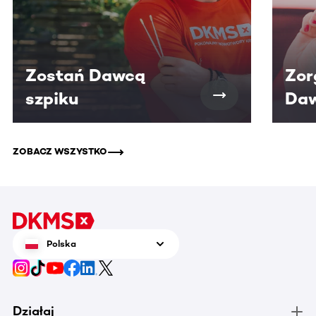
Zostań Dawcą
Zor
szpiku
Daw
ZOBACZ WSZYSTKO
Polska
Działaj