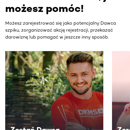
możesz pomóc!
Możesz zarejestrować się jako potencjalny Dawca
szpiku, zorganizować akcję rejestracji, przekazać
darowiznę lub pomagać w jeszcze inny sposób.
Ta sekcja zawiera treści przewijane w poziomie. Użyj kl
Zostań Dawcą
Zor