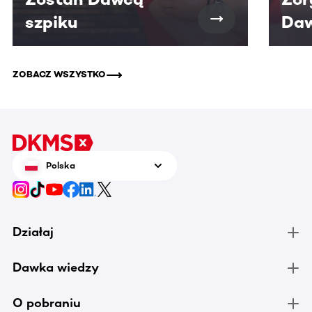
szpiku
Daw
ZOBACZ WSZYSTKO
Polska
Działaj
Dawka wiedzy
O pobraniu