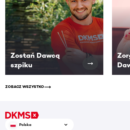
Zostań Dawcą
Zor
szpiku
Daw
ZOBACZ WSZYSTKO
Polska