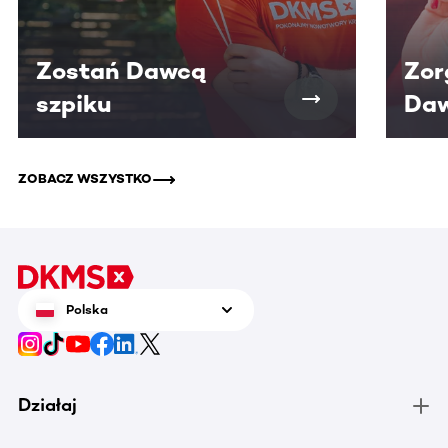
Zostań Dawcą
Zor
szpiku
Daw
ZOBACZ WSZYSTKO
Polska
Działaj