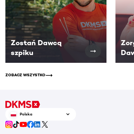
Zostań Dawcą
Zor
szpiku
Daw
ZOBACZ WSZYSTKO
Polska