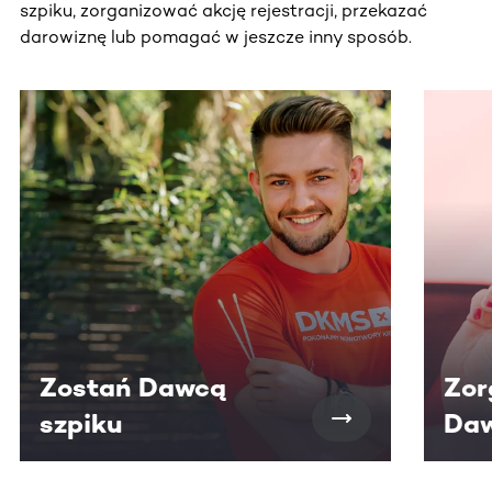
szpiku, zorganizować akcję rejestracji, przekazać
darowiznę lub pomagać w jeszcze inny sposób.
Ta sekcja zawiera treści przewijane w poziomie. Użyj kl
Zostań Dawcą
Zor
szpiku
Daw