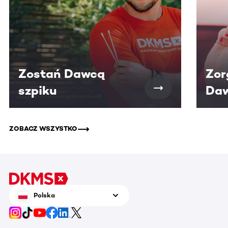
Zostań Dawcą
Zor
szpiku
Daw
ZOBACZ WSZYSTKO
Polska