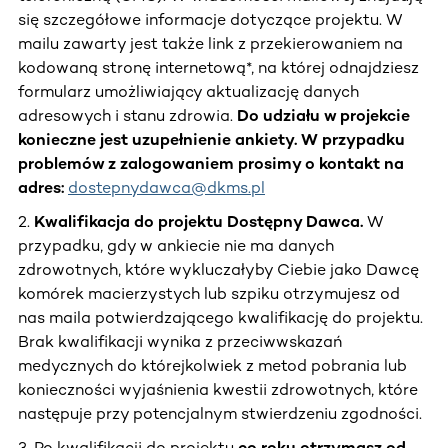
się szczegółowe informacje dotyczące projektu. W
mailu zawarty jest także link z przekierowaniem na
kodowaną stronę internetową*, na której odnajdziesz
formularz umożliwiający aktualizację danych
adresowych i stanu zdrowia.
Do udziału w projekcie
konieczne jest uzupełnienie ankiety. W przypadku
problemów z zalogowaniem prosimy o kontakt na
adres:
dostepnydawca@dkms.pl
2.
Kwalifikacja
do projektu Dostępny Dawca.
W
przypadku, gdy w ankiecie nie ma danych
zdrowotnych, które wykluczałyby Ciebie jako Dawcę
komórek macierzystych lub szpiku otrzymujesz od
nas maila potwierdzającego kwalifikację do projektu.
Brak kwalifikacji wynika z przeciwwskazań
medycznych do którejkolwiek z metod pobrania lub
konieczności wyjaśnienia kwestii zdrowotnych, które
następuje przy potencjalnym stwierdzeniu zgodności.
3. Po kwalifikacji do projektu
co roku otrzymasz od