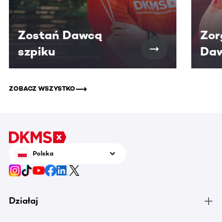
Zostań Dawcą
Zor
szpiku
Daw
ZOBACZ WSZYSTKO
Polska
Działaj